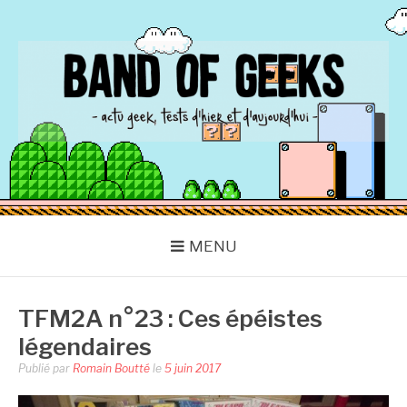
Aller
au
contenu
BAND OF GEEKS
Actu Geek d'hier et d'aujourd'hui
MENU
TFM2A n°23 : Ces épéistes
légendaires
Publié par
Romain Boutté
le
5 juin 2017