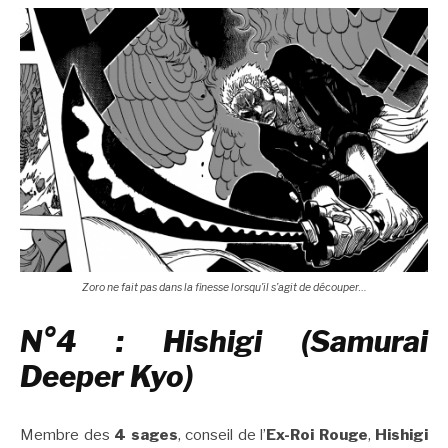
Zoro ne fait pas dans la finesse lorsqu’il s’agit de découper…
N°4 : Hishigi (Samurai
Deeper Kyo)
Membre des
4 sages
, conseil de l’
Ex-Roi Rouge
,
Hishigi