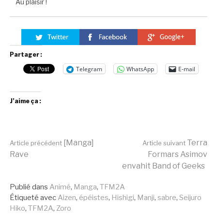
Au plaisir !
Partager :
Telegram
WhatsApp
E-mail
J’aime ça :
Lire
[Manga]
Terra
Article précédent
Article suivant
Rave
Formars Asimov
envahit Band of Geeks
la
Publié dans
Animé
,
Manga
,
TFM2A
Étiqueté avec
Aizen
,
épéistes
,
Hishigi
,
Manji
,
sabre
,
Seijuro
suite
Hiko
,
TFM2A
,
Zoro