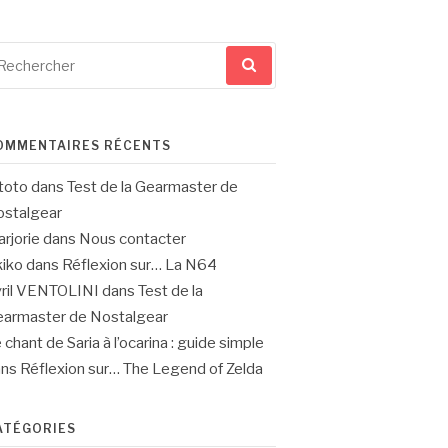
cherche
ur
OMMENTAIRES RÉCENTS
toto
dans
Test de la Gearmaster de
stalgear
rjorie
dans
Nous contacter
iko
dans
Réflexion sur… La N64
ril VENTOLINI
dans
Test de la
armaster de Nostalgear
 chant de Saria à l’ocarina : guide simple
ans
Réflexion sur… The Legend of Zelda
ATÉGORIES