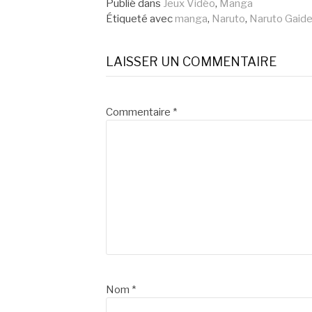
la
Publié dans
Jeux Vidéo
,
Manga
Étiqueté avec
manga
,
Naruto
,
Naruto Gaid
suite
LAISSER UN COMMENTAIRE
Commentaire
*
Nom
*