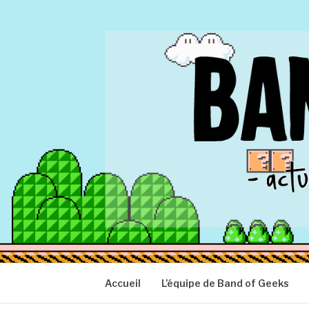
Aller
au
contenu
BAND OF GEEK
Actu Geek d'hier et d'aujourd'hui
Accueil
L’équipe de Band of Geeks