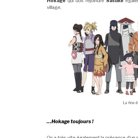
Hokage
qui doit rejoindre
Sasuke
égalem
village.
La fine é
…Hokage toujours !
On a très vite également la présence d’un 