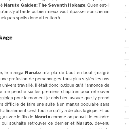
lé
Naruto Gaiden: The Seventh Hokage
. Qu’en est-il
 qu’on s’y attarde ou bien mieux vaut-il passer son chemin
uelques spoils donc attention !)…
okage
ble, le manga
Naruto
m’a plu de bout en bout (malgré
é une profusion de personnages tous plus stylés les uns
un univers travaillé. Il était donc logique qu’à l’annonce de
e me penche sur les premiers chapitres pour retrouver
onibles
pour le moment je dois bien avouer que j’y prend
ours difficile de faire une suite à un manga populaire sans
i finalement c’est tout ce qu’il y a de plus logique. Et au
ga avec le fils de
Naruto
comme on pouvait le craindre
qui souhaite retrouver ce dernier et
Naruto
, devenu