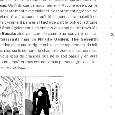
ans
. Où l’intrigue va nous mener ? Aucune idée pour le
sent vraiment avec plaisir et c’est vraiment agréable de
in « tête à claques » qu’il était pendant la majorité du
fait vraiment penser à
Itachi
de part le look et l’attitude
il était également. Les enfants eux sont plutôt travaillés
de
Sasuke
ajoute encore du charme au manga. Je ne sais
(6
intéressants mais ce
Naruto Gaiden: The Seventh
ction avec une intrigue qui se lance rapidement du fait
n plus sur le nombre de chapitres visés par l’auteur mais
ous (peu de chances qu’il ne le soit pas) il y en aura
 pourra espérer tous ces nouveaux personnages dans les
 en jeu vidéo…