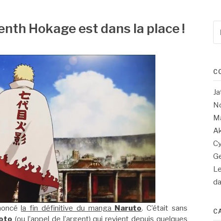
nth Hokage est dans la place !
Re
po
:
C
Ja
No
Ma
Ak
Cy
Ge
Le
d
nnoncé
la fin définitive du manga
Naruto
. C’était sans
C
oto
(ou l’appel de l’argent) qui revient depuis quelques