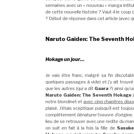
semaines avec un « nouveau » manga intitu
de cette nouvelle histoire ? Vaut-il le coup
? Début de réponse dans cet article (avec q
Naruto Gaiden: The Seventh H
Hokage un jour…
Je vais être franc, malgré sa fin discuta
quelques passages à vide) et j’y ait trouv
que les autres (qui a dit
Gaara
?) ainsi qu’
Naruto Gaiden: The Seventh Hokage
j
notre blondinet et
avec cinq chapitres disp
plaisir. J’étais sceptique puisqu’il est touj
complètement dénaturer l’oeuvre d’origine. Ic
lieu de se retrouver avec une redite du man
on suit en fait à la fois la fille de
Sasuke