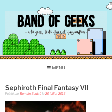
Aller
au
contenu
BAND OF GEEKS
Actu Geek d'hier et d'aujourd'hui
MENU
Sephiroth Final Fantasy VII
Publié par
Romain Boutté
le
20 juillet 2015