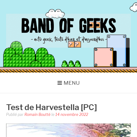
Aller
au
contenu
BAND OF GEEKS
Actu Geek d'hier et d'aujourd'hui
MENU
Test de Harvestella [PC]
Publié par
Romain Boutté
le
14 novembre 2022