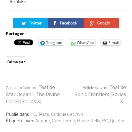
Au plaisir !
Partager :
Telegram
WhatsApp
E-mail
J’aime ça :
Lire
Test de
Test de
Article précédent
Article suivant
Star Ocean – The Divine
Sonic Frontiers [Series
Force [Series X]
X]
la
Publié dans
PC
,
Tests, Critiques et Avis
Étiqueté avec
Augure
,
Cres
,
ferme
,
Harvestella
,
PC
,
Quietus
suite