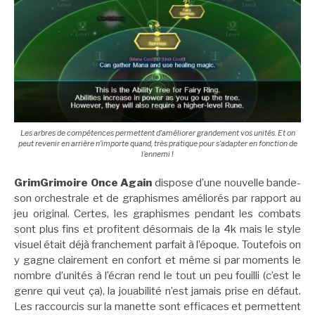
Les arbres de compétences permettent d’améliorer grandement vos unités. Et on
peut revenir en arrière n’importe quand, très pratique pour s’adapter en fonction de
l’ennemi !
GrimGrimoire Once Again
dispose d’une nouvelle bande-
son orchestrale et de graphismes améliorés par rapport au
jeu original. Certes, les graphismes pendant les combats
sont plus fins et profitent désormais de la 4k mais le style
visuel était déjà franchement parfait à l’époque. Toutefois on
y gagne clairement en confort et même si par moments le
nombre d’unités à l’écran rend le tout un peu fouilli (c’est le
genre qui veut ça), la jouabilité n’est jamais prise en défaut.
Les raccourcis sur la manette sont efficaces et permettent