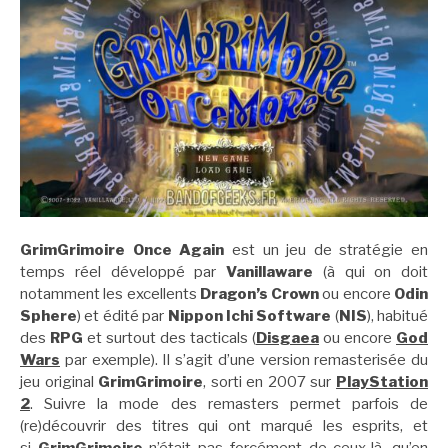
GrimGrimoire Once Again
est un jeu de stratégie en
temps réel développé par
Vanillaware
(à qui on doit
notamment les excellents
Dragon’s Crown
ou encore
Odin
Sphere
) et édité par
Nippon Ichi Software
(
NIS
), habitué
des
RPG
et surtout des tacticals (
Disgaea
ou encore
God
Wars
par exemple). Il s’agit d’une version remasterisée du
jeu original
GrimGrimoire
, sorti en 2007 sur
PlayStation
2
. Suivre la mode des remasters permet parfois de
(re)découvrir des titres qui ont marqué les esprits, et