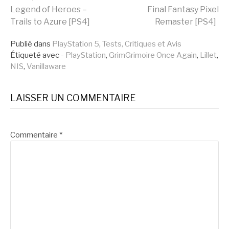
Lire
Legend of Heroes –
Final Fantasy Pixel
Trails to Azure [PS4]
Remaster [PS4]
la
Publié dans
PlayStation 5
,
Tests, Critiques et Avis
Étiqueté avec
- PlayStation
,
GrimGrimoire Once Again
,
Lillet
,
suite
NIS
,
Vanillaware
LAISSER UN COMMENTAIRE
Commentaire
*