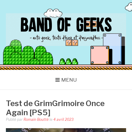
Aller
au
contenu
BAND OF GEEKS
Actu Geek d'hier et d'aujourd'hui
MENU
Test de GrimGrimoire Once
Again [PS5]
Publié par
Romain Boutté
le
4 avril 2023