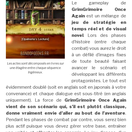
Le gameplay de
GrimGrimoire Once
Again
est un mélange de
jeu de stratégie en
temps réel et de visual
novel
. Lors des phases
d’histoire (entre chaque
combat) vous aurez le droit
à un défilé d’images fixes
de toute beauté faisant
Les actes sont décomposés en livres sur
avancer le scénario et
une étagère entre chaque séquence.
Ingénieux.
développant les différents
protagonistes. Le tout est
évidemment doublé (soit en anglais soit en japonais à votre
convenance) et chaque dialogue est sous-titré (en anglais
uniquement). La force de
GrimGrimoire Once Again
vient de son scénario qui, s’il est plutôt classique,
donne vraiment envie d’aller au bout de l’aventure
.
Pendant les phases de combat par contre, vous serez bien
plus actif puisque vous devez gérer votre base, entraîner