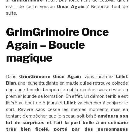
si
GrimGrimoire
n’était pas forcément de ceux-là, qu’en
est-il de cette version
Once Again
? Réponse tout de
suite.
GrimGrimoire Once
Again – Boucle
magique
Dans
GrimGrimoire Once Again
, vous incarnez
Lillet
Blan
, une jeune étudiante en magie qui se retrouve coincée
dans une boucle temporelle qui la ramène sans cesse au
premier jour de sa formation. En effet, un démon terrible est
libéré au bout de 5 jours et
Lillet
va chercher à conjurer le
sort. Revivre sans cesse les mêmes moments mais en
tentant d’empêcher que le sceau soit brisé
amènera son
lot de surprises et fait la part belle à un scénario
très bien ficelé, porté par des personnages