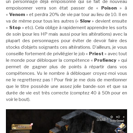
un personnage déjà empoisonné qui se fait de nouveau
empoisonner verra son état passer de «
Poison
» à
«
Venom
» et perdra 20% de vie par tour au lieu de 10. Il en
va de même pour tous les autres («
Slow
» devient ensuite
«
Stop
» etc). Cela oblige à rapidement apprendre les sorts
de soin (pour les HP mais aussi pour les altérations) avec la
plupart des personnages pour éviter de devoir faire des
stocks d’objets soignants ces altérations. D’ailleurs, je vous
conseille fortement de privilégier le job «
Priest
» avec tout
le monde pour débloquer la compétence «
Profiency
» qui
permet de gagner plus de points à répartir dans vos
compétences. Vu le nombre à débloquer croyez-moi vous
ne le regretterez pas ! Pour finir je me dois de mentionner
que le titre possède une assez jolie bande-son et que sa
durée de vie est très correcte (comptez 40 à 50h pour en
voir le bout).