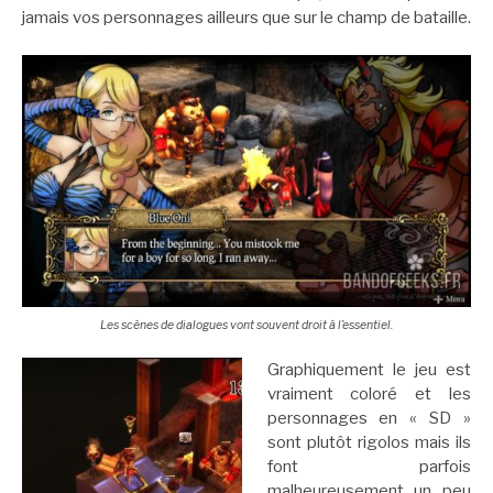
jamais vos personnages ailleurs que sur le champ de bataille.
Les scènes de dialogues vont souvent droit à l’essentiel.
Graphiquement le jeu est
vraiment coloré et les
personnages en « SD »
sont plutôt rigolos mais ils
font parfois
malheureusement un peu