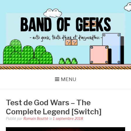
Aller
au
contenu
BAND OF GEEKS
Actu Geek d'hier et d'aujourd'hui
MENU
Test de God Wars – The
Complete Legend [Switch]
Publié par
Romain Boutté
le
1 septembre 2018