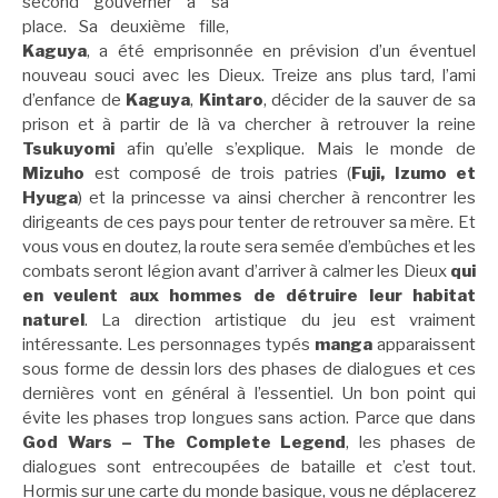
second gouverner à sa
place. Sa deuxième fille,
Kaguya
, a été emprisonnée en prévision d’un éventuel
nouveau souci avec les Dieux. Treize ans plus tard, l’ami
d’enfance de
Kaguya
,
Kintaro
, décider de la sauver de sa
prison et à partir de là va chercher à retrouver la reine
Tsukuyomi
afin qu’elle s’explique. Mais le monde de
Mizuho
est composé de trois patries (
Fuji, Izumo et
Hyuga
) et la princesse va ainsi chercher à rencontrer les
dirigeants de ces pays pour tenter de retrouver sa mère. Et
vous vous en doutez, la route sera semée d’embûches et les
combats seront légion avant d’arriver à calmer les Dieux
qui
en veulent aux hommes de détruire leur habitat
naturel
. La direction artistique du jeu est vraiment
intéressante. Les personnages typés
manga
apparaissent
sous forme de dessin lors des phases de dialogues et ces
dernières vont en général à l’essentiel. Un bon point qui
évite les phases trop longues sans action. Parce que dans
God Wars – The Complete Legend
, les phases de
dialogues sont entrecoupées de bataille et c’est tout.
Hormis sur une carte du monde basique, vous ne déplacerez