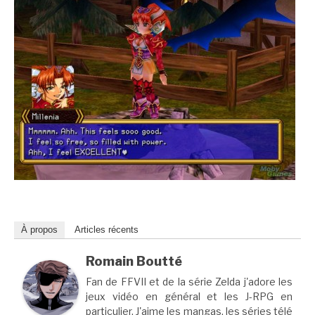
À propos
Articles récents
Romain Boutté
Fan de FFVII et de la série Zelda j'adore les
jeux vidéo en général et les J-RPG en
particulier. J'aime les mangas, les séries télé