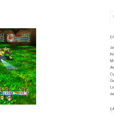
Re
po
:
C
Ja
No
Ma
Ak
Cy
Ge
Le
d
C