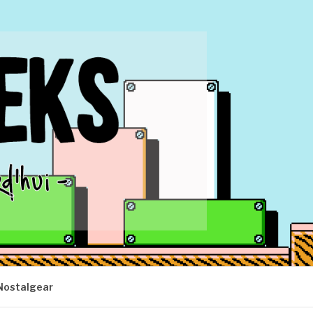
Nostalgear