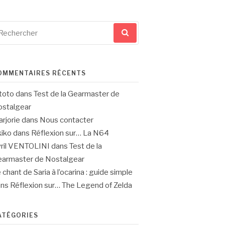
cherche
ur
OMMENTAIRES RÉCENTS
toto
dans
Test de la Gearmaster de
stalgear
rjorie
dans
Nous contacter
iko
dans
Réflexion sur… La N64
ril VENTOLINI
dans
Test de la
armaster de Nostalgear
 chant de Saria à l’ocarina : guide simple
ans
Réflexion sur… The Legend of Zelda
ATÉGORIES