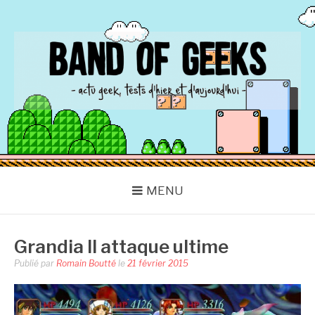
Aller
au
contenu
BAND OF GEEKS
Actu Geek d'hier et d'aujourd'hui
MENU
Grandia II attaque ultime
Publié par
Romain Boutté
le
21 février 2015