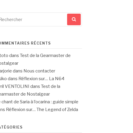
cherche
ur
OMMENTAIRES RÉCENTS
toto
dans
Test de la Gearmaster de
stalgear
rjorie
dans
Nous contacter
iko
dans
Réflexion sur… La N64
ril VENTOLINI
dans
Test de la
armaster de Nostalgear
 chant de Saria à l’ocarina : guide simple
ans
Réflexion sur… The Legend of Zelda
ATÉGORIES