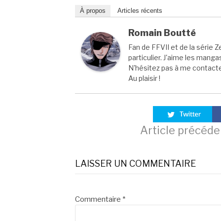
À propos
Articles récents
Romain Boutté
Fan de FFVII et de la série Z
particulier. J'aime les manga
N'hésitez pas à me contacter
Au plaisir !
Lire
Article précéde
la
LAISSER UN COMMENTAIRE
suite
Commentaire
*