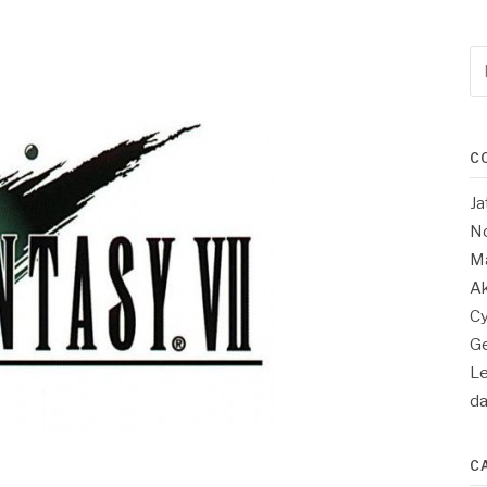
Re
po
:
C
Ja
No
Ma
Ak
Cy
Ge
Le
d
C