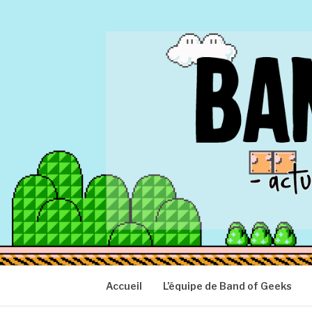
Aller
au
contenu
BAND OF GEEK
Actu Geek d'hier et d'aujourd'hui
Accueil
L’équipe de Band of Geeks