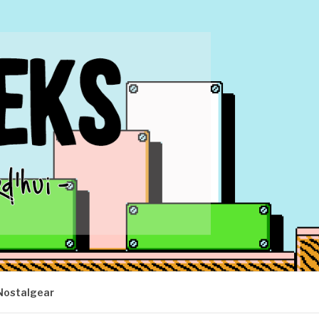
Nostalgear