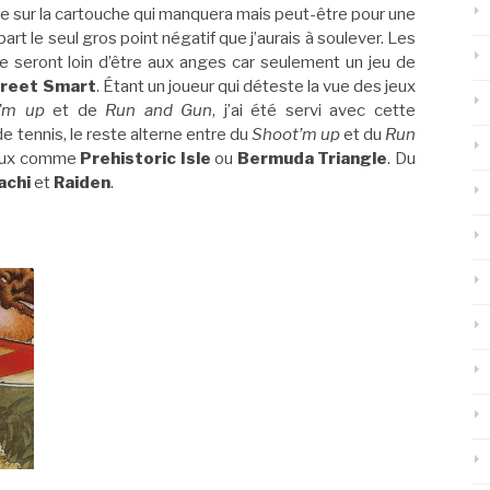
lace sur la cartouche qui manquera mais peut-être pour une
rt le seul gros point négatif que j’aurais à soulever. Les
e seront loin d’être aux anges car seulement un jeu de
reet Smart
. Étant un joueur qui déteste la vue des jeux
’m up
et de
Run and Gun
, j’ai été servi avec cette
de tennis, le reste alterne entre du
Shoot’m up
et du
Run
s jeux comme
Prehistoric Isle
ou
Bermuda Triangle
. Du
achi
et
Raiden
.