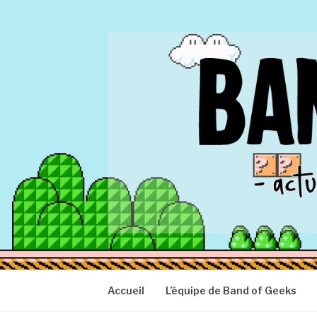
Aller
au
contenu
BAND OF GEEK
Actu Geek d'hier et d'aujourd'hui
Accueil
L’équipe de Band of Geeks