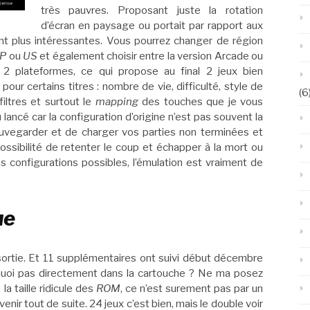
très pauvres. Proposant juste la rotation
d’écran en paysage ou portait par rapport aux
ment plus intéressantes. Vous pourrez changer de région
AP
ou
US
et également choisir entre la version Arcade ou
s 2 plateformes, ce qui propose au final 2 jeux bien
ur certains titres : nombre de vie, difficulté, style de
(6
 filtres et surtout le
mapping
des touches que je vous
lancé car la configuration d’origine n’est pas souvent la
sauvegarder et de charger vos parties non terminées et
ossibilité de retenter le coup et échapper à la mort ou
es configurations possibles, l’émulation est vraiment de
ue
 sortie. Et 11 supplémentaires ont suivi début décembre
quoi pas directement dans la cartouche ? Ne ma posez
 la taille ridicule des
ROM
, ce n’est surement pas par un
venir tout de suite. 24 jeux c’est bien, mais le double voir