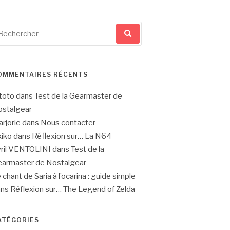
cherche
ur
OMMENTAIRES RÉCENTS
toto
dans
Test de la Gearmaster de
stalgear
rjorie
dans
Nous contacter
iko
dans
Réflexion sur… La N64
ril VENTOLINI
dans
Test de la
armaster de Nostalgear
 chant de Saria à l’ocarina : guide simple
ans
Réflexion sur… The Legend of Zelda
ATÉGORIES