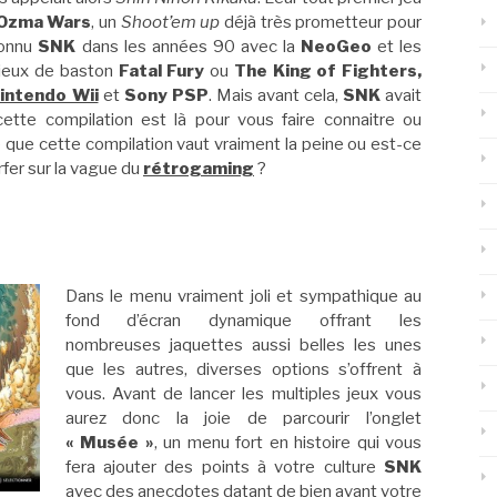
Ozma Wars
, un
Shoot’em up
déjà très prometteur pour
connu
SNK
dans les années 90 avec la
NeoGeo
et les
 jeux de baston
Fatal Fury
ou
The King of Fighters,
intendo Wii
et
Sony PSP
. Mais avant cela,
SNK
avait
cette compilation est là pour vous faire connaitre ou
 que cette compilation vaut vraiment la peine ou est-ce
rfer sur la vague du
rétrogaming
?
Dans le menu vraiment joli et sympathique au
fond d’écran dynamique offrant les
nombreuses jaquettes aussi belles les unes
que les autres, diverses options s’offrent à
vous. Avant de lancer les multiples jeux vous
aurez donc la joie de parcourir l’onglet
« Musée »
, un menu fort en histoire qui vous
fera ajouter des points à votre culture
SNK
avec des anecdotes datant de bien avant votre