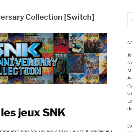
rsary Collection [Switch]
Re
po
:
C
Ja
No
Ma
Ak
Cy
Ge
Le
d
 les jeux SNK
C
s’appelait alors
Shin Nihon Kikaku
. Leur tout premier jeu