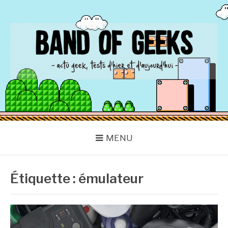
Aller
au
contenu
BAND OF GEEKS
Actu Geek d'hier et d'aujourd'hui
MENU
Étiquette :
émulateur