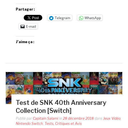
Partager :
Telegram
WhatsApp
E-mail
J’aime ça :
Test de SNK 40th Anniversary
Collection [Switch]
Publié par
Capitain Salami
le
28 décembre 2018
dans
Jeux Vidéo
,
Nintendo Switch
,
Tests, Critiques et Avis