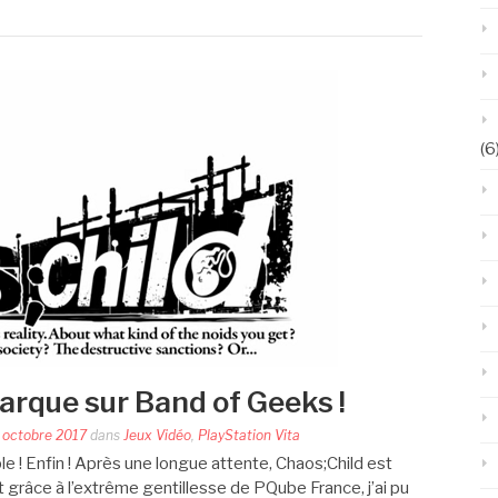
(6
arque sur Band of Geeks !
 octobre 2017
dans
Jeux Vidéo
,
PlayStation Vita
le ! Enfin ! Après une longue attente, Chaos;Child est
t grâce à l’extrême gentillesse de PQube France, j’ai pu