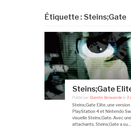
Étiquette :
Steins;Gate
Steins;Gate Elit
Publié par
Quentin Verwaerde
le
3 
Steins;Gate Elite, une versio
PlayStation 4 et Nintendo Swi
visuelle Steins;Gate. Avec u
attachants, Steins;Gate a su…