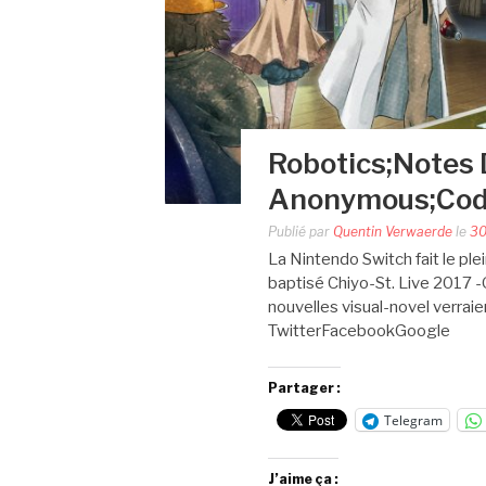
Robotics;Notes 
Anonymous;Code
Publié par
Quentin Verwaerde
le
30
La Nintendo Switch fait le ple
baptisé Chiyo-St. Live 2017 -
nouvelles visual-novel verraien
TwitterFacebookGoogle
Partager :
Telegram
J’aime ça :