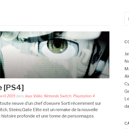
Re
po
:
C
Ja
No
Ma
Ak
Cy
e [PS4]
Ge
avril 2019
dans
Jeux Vidéo
,
Nintendo Switch
,
Playstation 4
Le
n toute neuve d’un chef d’oeuvre Sorti récemment sur
d
tch, Steins;Gate Elite est un remake de la nouvelle
ne histoire profonde et une tonne de personnages
C