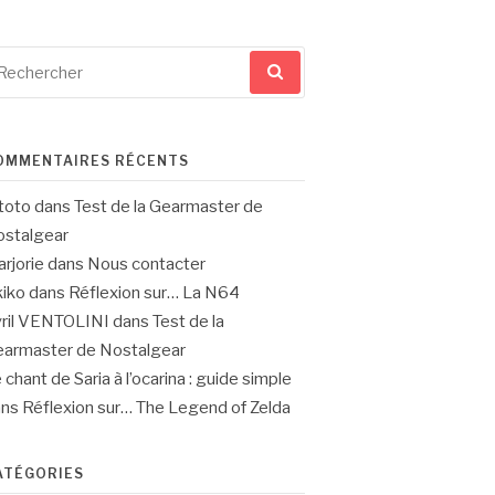
cherche
ur
OMMENTAIRES RÉCENTS
toto
dans
Test de la Gearmaster de
stalgear
rjorie
dans
Nous contacter
iko
dans
Réflexion sur… La N64
ril VENTOLINI
dans
Test de la
armaster de Nostalgear
 chant de Saria à l’ocarina : guide simple
ans
Réflexion sur… The Legend of Zelda
ATÉGORIES