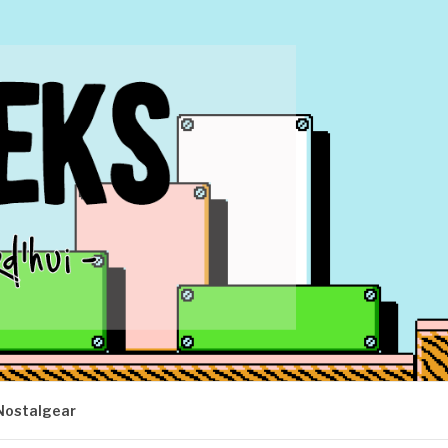
Nostalgear