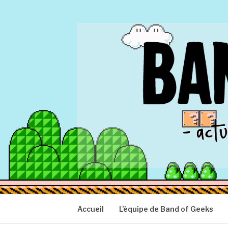
Aller
au
contenu
BAND OF GEEK
Actu Geek d'hier et d'aujourd'hui
Accueil
L’équipe de Band of Geeks