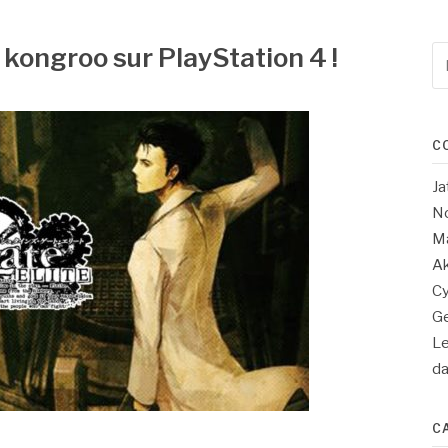
y kongroo sur PlayStation 4 !
Re
po
:
C
Ja
No
Ma
Ak
Cy
Ge
Le
d
C