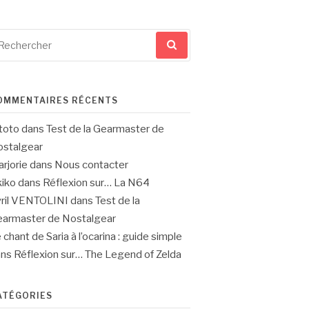
cherche
ur
OMMENTAIRES RÉCENTS
toto
dans
Test de la Gearmaster de
stalgear
rjorie
dans
Nous contacter
iko
dans
Réflexion sur… La N64
ril VENTOLINI
dans
Test de la
armaster de Nostalgear
 chant de Saria à l’ocarina : guide simple
ans
Réflexion sur… The Legend of Zelda
ATÉGORIES