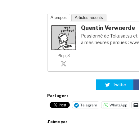
À propos
Articles récents
Quentin Verwaerde
Passionné de Tokusatsu et a
à mes heures perdues : www
Plop ;3
Partager :
Telegram
WhatsApp
J’aime ça :