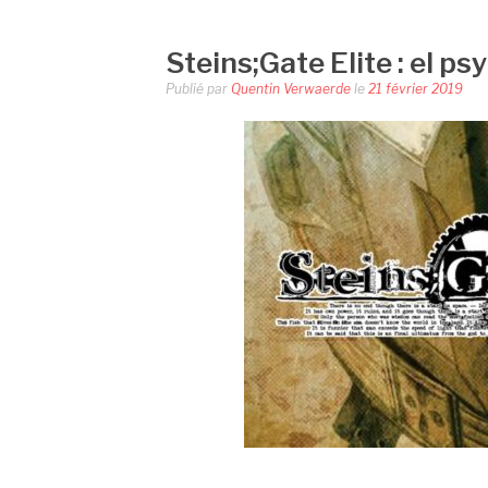
Steins;Gate Elite : el ps
Publié par
Quentin Verwaerde
le
21 février 2019