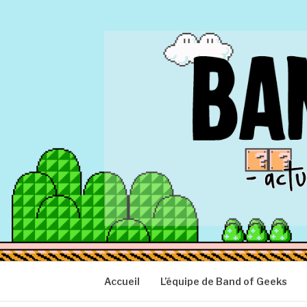
Aller
au
contenu
BAND OF GEEK
Actu Geek d'hier et d'aujourd'hui
Accueil
L’équipe de Band of Geeks