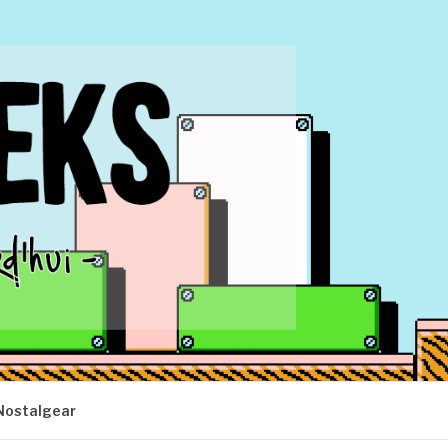
Nostalgear