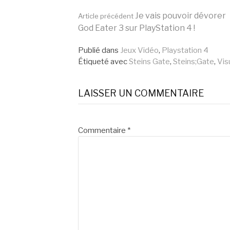
Lire
Je vais pouvoir dévorer
Article précédent
God Eater 3 sur PlayStation 4 !
la
Publié dans
Jeux Vidéo
,
Playstation 4
Étiqueté avec
Steins Gate
,
Steins;Gate
,
Vis
suite
LAISSER UN COMMENTAIRE
Commentaire
*