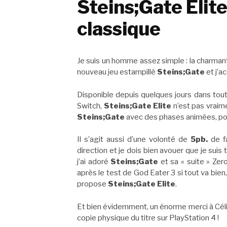
Steins;Gate Elit
classique
Je suis un homme assez simple : la charma
nouveau jeu estampillé
Steins;Gate
et j’a
Disponible depuis quelques jours dans tou
Switch,
Steins;Gate Elite
n’est pas vraime
Steins;Gate
avec des phases animées, pour
Il s’agit aussi d’une volonté de
5pb.
de fa
direction et je dois bien avouer que je suis
j’ai adoré
Steins;Gate
et sa « suite » Zer
après le test de God Eater 3 si tout va bien
propose
Steins;Gate Elite
.
Et bien évidemment, un énorme merci à Célia
copie physique du titre sur PlayStation 4 !