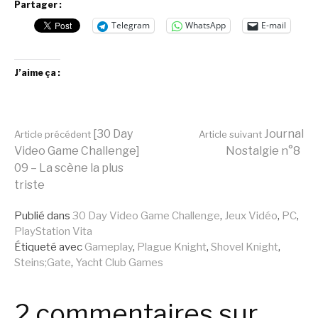
Partager :
Telegram
WhatsApp
E-mail
J’aime ça :
Lire
[30 Day
Journal
Article précédent
Article suivant
Video Game Challenge]
Nostalgie n°8
09 – La scène la plus
la
triste
Publié dans
30 Day Video Game Challenge
,
Jeux Vidéo
,
PC
,
suite
PlayStation Vita
Étiqueté avec
Gameplay
,
Plague Knight
,
Shovel Knight
,
Steins;Gate
,
Yacht Club Games
2 commentaires sur