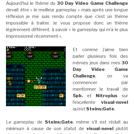
Aujourd’hui le thème du
30 Day Video Game Challenge
devait être « le meilleur
gameplay »
mais après une longue
réflexion je me suis rendu compte que c’est un thème
impossible à traiter. Je vous propose donc un thème
légèrement différent, à savoir « le
gameplay
qui m’a le plus
impressionné récemment ».
Et comme j’aime bien
parler plusieurs fois des
mêmes jeux dans mes
30
Day Video Game
Challenge
, on va
commencer par
mentionner le travail de
5pb.
et
Nitroplus
sur
l’excellente
visual-novel
qu’est
Steins;Gate
.
Le
gameplay
de
Steins;Gate
, même s’il est réduit au
minimum à cause de son statut de
visual-novel
plutôt