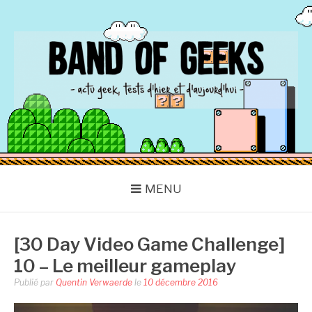
Aller
au
contenu
BAND OF GEEKS
Actu Geek d'hier et d'aujourd'hui
MENU
[30 Day Video Game Challenge]
10 – Le meilleur gameplay
Publié par
Quentin Verwaerde
le
10 décembre 2016