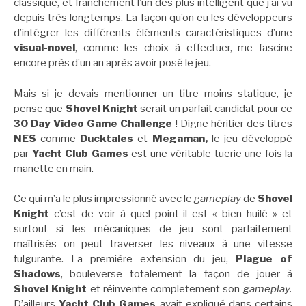
classique, et franchement l’un des plus intelligent que j’ai vu
depuis très longtemps. La façon qu’on eu les développeurs
d’intégrer les différents éléments caractéristiques d’une
visual-novel
, comme les choix à effectuer, me fascine
encore près d’un an après avoir posé le jeu.
Mais si je devais mentionner un titre moins statique, je
pense que
Shovel Knight
serait un parfait candidat pour ce
30 Day Video Game Challenge
! Digne héritier des titres
NES
comme
Ducktales
et
Megaman,
le jeu développé
par
Yacht Club Games
est une véritable tuerie une fois la
manette en main.
Ce qui m’a le plus impressionné avec le
gameplay
de
Shovel
Knight
c’est de voir à quel point il est « bien huilé » et
surtout si les mécaniques de jeu sont parfaitement
maîtrisés on peut traverser les niveaux à une vitesse
fulgurante. La première extension du jeu,
Plague of
Shadows
, bouleverse totalement la façon de jouer à
Shovel Knight
et réinvente completement son
gameplay.
D’ailleurs
Yacht Club Games
avait expliqué dans certains