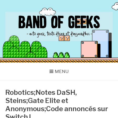
Aller
au
contenu
BAND OF GEEKS
Actu Geek d'hier et d'aujourd'hui
MENU
Robotics;Notes DaSH,
Steins;Gate Elite et
Anonymous;Code annoncés sur
Switch !