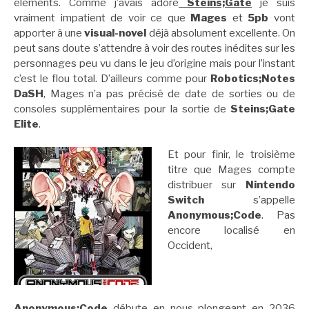
éléments. Comme j’avais adoré
Steins;Gate
je suis
vraiment impatient de voir ce que
Mages
et
5pb
vont
apporter à une
visual-novel
déjà absolument excellente. On
peut sans doute s’attendre à voir des routes inédites sur les
personnages peu vu dans le jeu d’origine mais pour l’instant
c’est le flou total. D’ailleurs comme pour
Robotics;Notes
DaSH
, Mages n’a pas précisé de date de sorties ou de
consoles supplémentaires pour la sortie de
Steins;Gate
Elite
.
Et pour finir, le troisième
titre que Mages compte
distribuer sur
Nintendo
Switch
s’appelle
Anonymous;Code
. Pas
encore localisé en
Occident,
Anonymous;Code
débute en nous plongeant en 2036