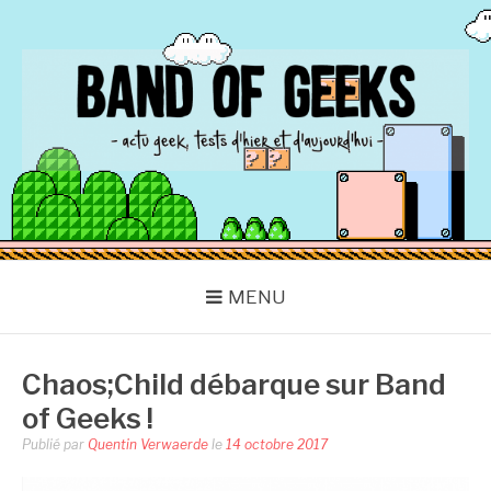
Aller
au
contenu
BAND OF GEEKS
Actu Geek d'hier et d'aujourd'hui
MENU
Chaos;Child débarque sur Band
of Geeks !
Publié par
Quentin Verwaerde
le
14 octobre 2017