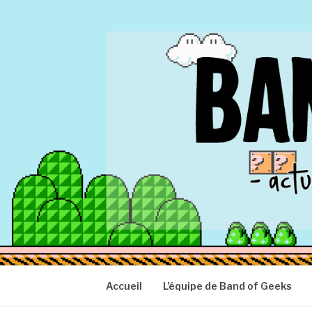
Aller
au
contenu
BAND OF GEEK
Actu Geek d'hier et d'aujourd'hui
Accueil
L’équipe de Band of Geeks