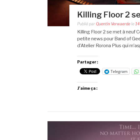
Killing Floor 2 s
Publié par
Quentin Verwaerde
le
14
Killing Floor 2 se met à neuf 
petite news pour Band of Geek
d’Atelier Rorona Plus qui m’as
Partager :
Telegram
J’aime ça :