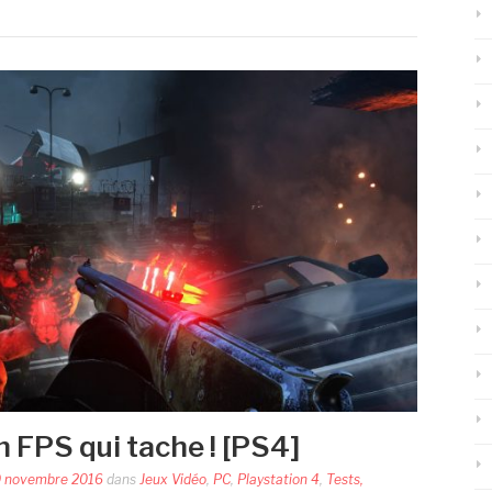
un FPS qui tache ! [PS4]
 novembre 2016
dans
Jeux Vidéo
,
PC
,
Playstation 4
,
Tests,