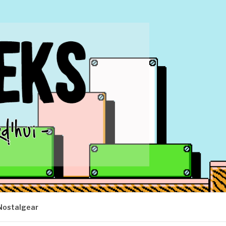
Nostalgear