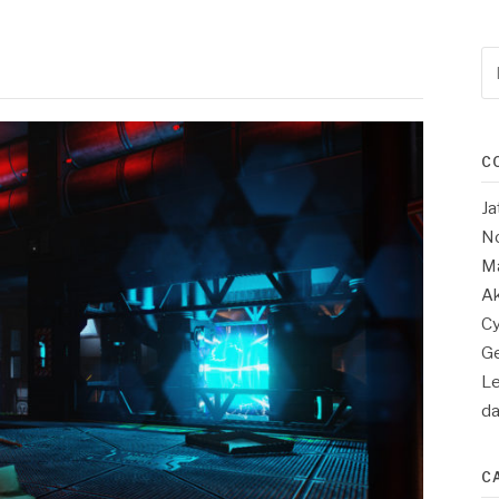
Re
po
:
C
Ja
No
Ma
Ak
Cy
Ge
Le
d
C