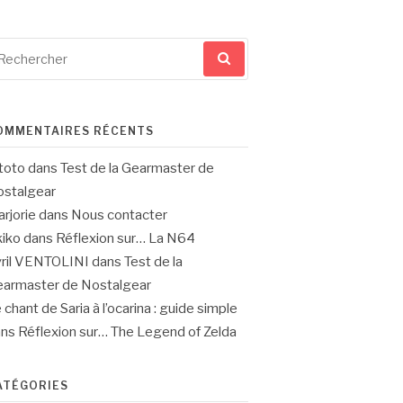
cherche
ur
OMMENTAIRES RÉCENTS
toto
dans
Test de la Gearmaster de
stalgear
rjorie
dans
Nous contacter
iko
dans
Réflexion sur… La N64
ril VENTOLINI
dans
Test de la
armaster de Nostalgear
 chant de Saria à l’ocarina : guide simple
ans
Réflexion sur… The Legend of Zelda
ATÉGORIES