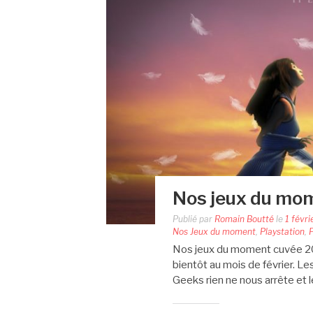
Nos jeux du mo
Publié par
Romain Boutté
le
1 févri
Nos Jeux du moment
,
Playstation
,
P
Nos jeux du moment cuvée 2
bientôt au mois de février. L
Geeks rien ne nous arrête et l