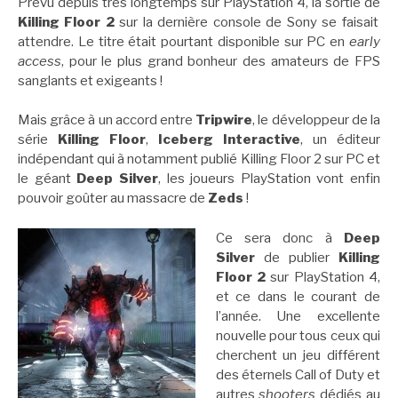
Prévu depuis très longtemps sur PlayStation 4, la sortie de
Killing Floor 2
sur la dernière console de Sony se faisait
attendre. Le titre était pourtant disponible sur PC en
early
access
, pour le plus grand bonheur des amateurs de FPS
sanglants et exigeants !
Mais grâce à un accord entre
Tripwire
, le développeur de la
série
Killing Floor
,
Iceberg Interactive
, un éditeur
indépendant qui à notamment publié Killing Floor 2 sur PC et
le géant
Deep Silver
, les joueurs PlayStation vont enfin
pouvoir goûter au massacre de
Zeds
!
Ce sera donc à
Deep
Silver
de publier
Killing
Floor 2
sur PlayStation 4,
et ce dans le courant de
l’année. Une excellente
nouvelle pour tous ceux qui
cherchent un jeu différent
des éternels Call of Duty et
autres
shooters
dédiés au