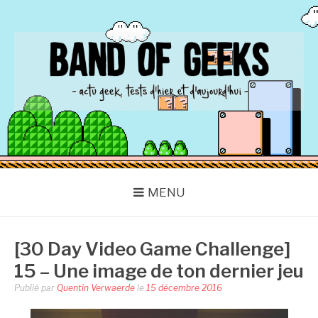
Aller
au
contenu
BAND OF GEEKS
Actu Geek d'hier et d'aujourd'hui
MENU
[30 Day Video Game Challenge]
15 – Une image de ton dernier jeu
Publié par
Quentin Verwaerde
le
15 décembre 2016