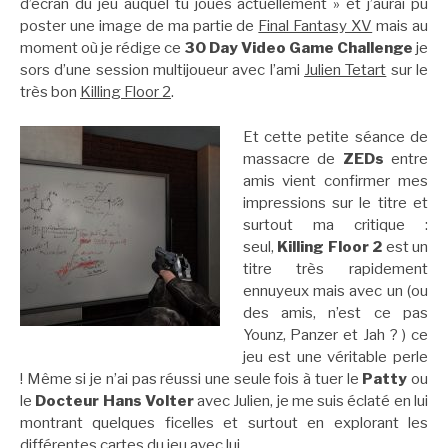
d’écran du jeu auquel tu joues actuellement » et j’aurai pu
poster une image de ma partie de
Final Fantasy XV
mais au
moment où je rédige ce
30 Day Video Game Challenge
je
sors d’une session multijoueur avec l’ami
Julien Tetart
sur le
très bon
Killing Floor 2
.
Et cette petite séance de
massacre de
ZEDs
entre
amis vient confirmer mes
impressions sur le titre et
surtout ma critique :
seul,
Killing Floor 2
est un
titre très rapidement
ennuyeux mais avec un (ou
des amis, n’est ce pas
Younz, Panzer et Jah ? ) ce
jeu est une véritable perle
! Même si je n’ai pas réussi une seule fois à tuer le
Patty
ou
le
Docteur Hans Volter
avec Julien, je me suis éclaté en lui
montrant quelques ficelles et surtout en explorant les
différentes cartes du jeu avec lui.