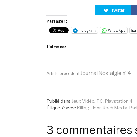
Partager :
Telegram
WhatsApp
J’aime ça :
Lire
Journal Nostalgie n°4
Article précédent
la
Publié dans
Jeux Vidéo
,
PC
,
Playstation 4
Étiqueté avec
Killing Floor
,
Koch Media
,
Par
suite
3 commentaires 