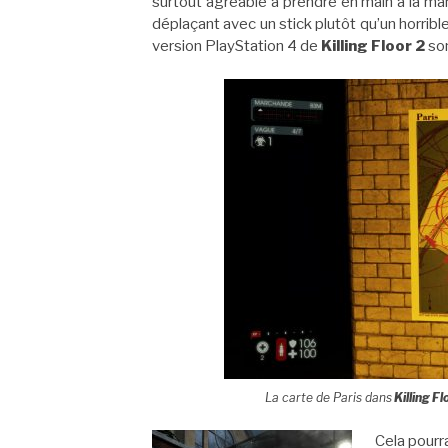
surtout agréable à prendre en main à la ma
déplaçant avec un stick plutôt qu’un horrible
version PlayStation 4 de
Killing Floor 2
son
La carte de Paris dans
Killing Fl
Cela pourra