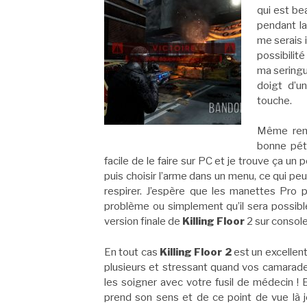
qui est bea
pendant la
me serais 
possibilité
ma sering
doigt d’u
touche.
Même rema
bonne pét
facile de le faire sur PC et je trouve ça un p
puis choisir l’arme dans un menu, ce qui pe
respirer. J’espère que les manettes Pro 
problème ou simplement qu’il sera possibl
version finale de
Killing Floor
2 sur console
En tout cas
Killing Floor
2
est un excellent 
plusieurs et stressant quand vos camarad
les soigner avec votre fusil de médecin ! 
prend son sens et de ce point de vue là