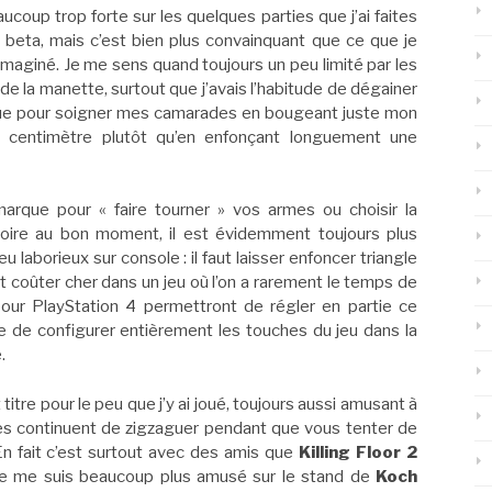
ucoup trop forte sur les quelques parties que j’ai faites
 beta, mais c’est bien plus convainquant que ce que je
imaginé. Je me sens quand toujours un peu limité par les
 de la manette, surtout que j’avais l’habitude de dégainer
ue pour soigner mes camarades en bougeant juste mon
n centimètre plutôt qu’en enfonçant longuement une
rque pour « faire tourner » vos armes ou choisir la
oire au bon moment, il est évidemment toujours plus
eu laborieux sur console : il faut laisser enfoncer triangle
ut coûter cher dans un jeu où l’on a rarement le temps de
pour PlayStation 4 permettront de régler en partie ce
e de configurer entièrement les touches du jeu dans la
.
titre pour le peu que j’y ai joué, toujours aussi amusant à
es continuent de zigzaguer pendant que vous tenter de
En fait c’est surtout avec des amis que
Killing Floor 2
 je me suis beaucoup plus amusé sur le stand de
Koch