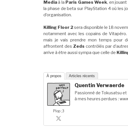
Media
à la
Paris Games Week
, en jouant
la phase de beta sur PlayStation 4 où les j
d’organisation.
Killing Floor 2
sera disponible le 18 novemb
notamment avec les copains de Vitapéro. J
mais je vais prendre mon temps pour dé
affrontent des
Zeds
contrôlés par d’autres
arrive à être aussi sympa que celle de
Killi
À propos
Articles récents
Quentin Verwaerde
Passionné de Tokusatsu et a
à mes heures perdues : www
Plop ;3