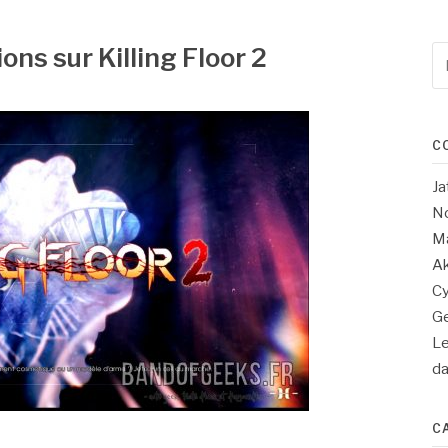
ns sur Killing Floor 2
Re
po
:
C
Ja
No
Ma
Ak
Cy
Ge
Le
d
C