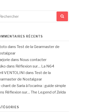
cherche
ur
OMMENTAIRES RÉCENTS
toto
dans
Test de la Gearmaster de
stalgear
rjorie
dans
Nous contacter
iko
dans
Réflexion sur… La N64
ril VENTOLINI
dans
Test de la
armaster de Nostalgear
 chant de Saria à l’ocarina : guide simple
ans
Réflexion sur… The Legend of Zelda
ATÉGORIES