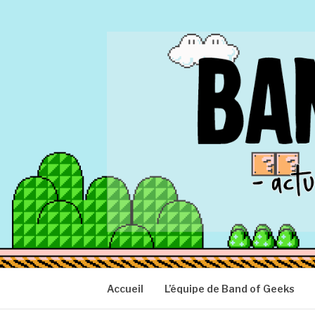
Aller
au
contenu
BAND OF GEEK
Actu Geek d'hier et d'aujourd'hui
Accueil
L’équipe de Band of Geeks