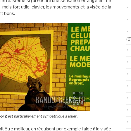
nette. Même si j’ai encore une sensation étrange en me
, mais fort utile, clavier, les mouvements et la visée de la
t bons.
(6
oor 2
est particulièrement sympathique à jouer !
it être meilleur, en réduisant par exemple l’aide à la visée