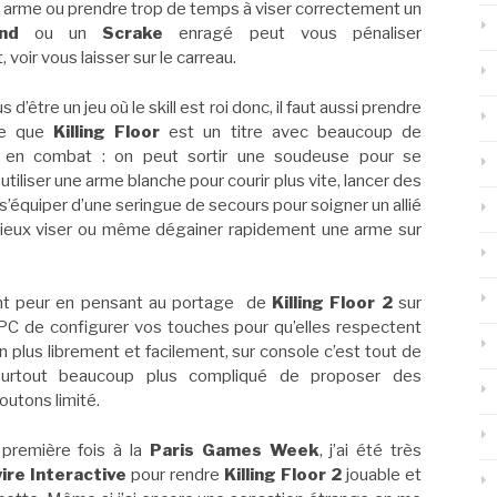
 arme ou prendre trop de temps à viser correctement un
nd
ou un
Scrake
enragé peut vous pénaliser
voir vous laisser sur le carreau.
s d’être un jeu où le skill est roi donc, il faut aussi prendre
te que
Killing Floor
est un titre avec beaucoup de
té en combat : on peut sortir une soudeuse pour se
 utiliser une arme blanche pour courir plus vite, lancer des
s’équiper d’une seringue de secours pour soigner un allié
 mieux viser ou même dégainer rapidement une arme sur
ent peur en pensant au portage de
Killing Floor 2
sur
ur PC de configurer vos touches pour qu’elles respectent
n plus librement et facilement, sur console c’est tout de
 surtout beaucoup plus compliqué de proposer des
outons limité.
 première fois à la
Paris Games Week
, j’ai été très
ire Interactive
pour rendre
Killing Floor 2
jouable et