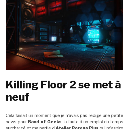
Killing Floor 2 se met à
neuf
Cela faisait un moment que je n’avais pas rédigé une petite
news pour
Band of Geeks
, la faute à un emploi du temps
surchargé et ma partie d’
Atelier Rorona Plus
qui m’aspire