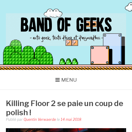
Aller
au
contenu
BAND OF GEEKS
Actu Geek d'hier et d'aujourd'hui
MENU
Killing Floor 2 se paie un coup de
polish !
Publié par
Quentin Verwaerde
le
14 mai 2018