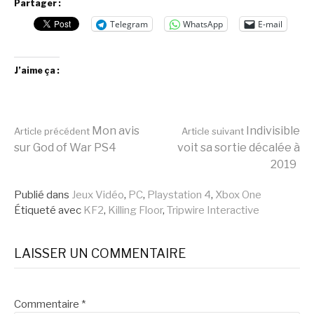
Partager :
Telegram
WhatsApp
E-mail
J’aime ça :
Lire
Mon avis
Indivisible
Article précédent
Article suivant
sur God of War PS4
voit sa sortie décalée à
2019
la
Publié dans
Jeux Vidéo
,
PC
,
Playstation 4
,
Xbox One
Étiqueté avec
KF2
,
Killing Floor
,
Tripwire Interactive
suite
LAISSER UN COMMENTAIRE
Commentaire
*