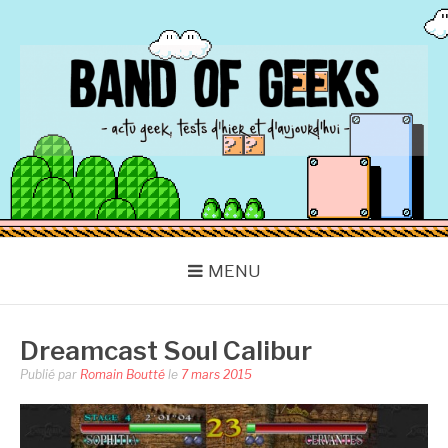
Aller
au
contenu
BAND OF GEEKS
Actu Geek d'hier et d'aujourd'hui
MENU
Dreamcast Soul Calibur
Publié par
Romain Boutté
le
7 mars 2015