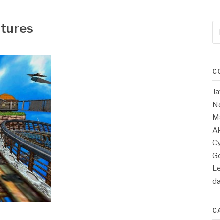
tures
Re
po
:
C
Ja
No
Ma
Ak
Cy
Ge
Le
d
C