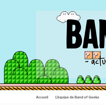
Aller
au
contenu
BAND OF GEEK
Actu Geek d'hier et d'aujourd'hui
Accueil
L’équipe de Band of Geeks