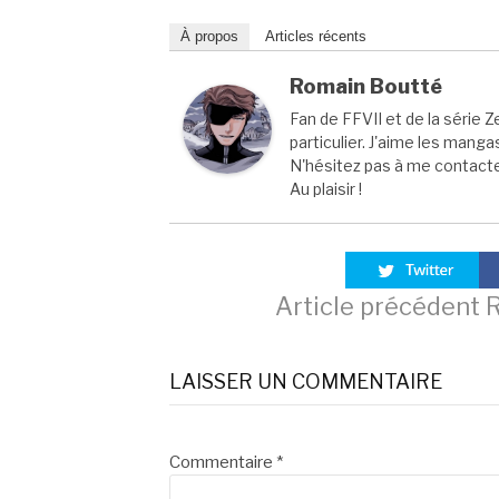
À propos
Articles récents
Romain Boutté
Fan de FFVII et de la série Z
particulier. J'aime les manga
N'hésitez pas à me contacter
Au plaisir !
Lire
Article précédent
R
la
LAISSER UN COMMENTAIRE
suite
Commentaire
*