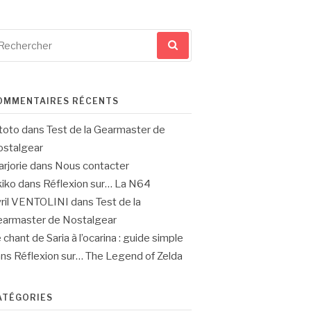
cherche
ur
OMMENTAIRES RÉCENTS
toto
dans
Test de la Gearmaster de
stalgear
rjorie
dans
Nous contacter
iko
dans
Réflexion sur… La N64
ril VENTOLINI
dans
Test de la
armaster de Nostalgear
 chant de Saria à l’ocarina : guide simple
ans
Réflexion sur… The Legend of Zelda
ATÉGORIES