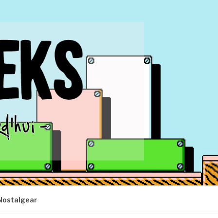
Nostalgear