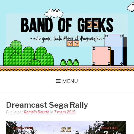
Aller
au
contenu
BAND OF GEEKS
Actu Geek d'hier et d'aujourd'hui
MENU
Dreamcast Sega Rally
Publié par
Romain Boutté
le
7 mars 2015