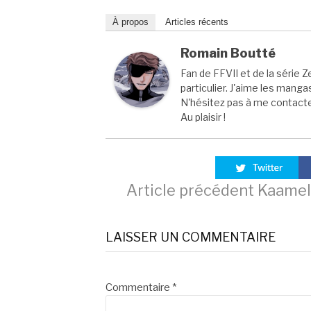
À propos
Articles récents
Romain Boutté
Fan de FFVII et de la série Z
particulier. J'aime les manga
N'hésitez pas à me contacter
Au plaisir !
Lire
Article précédent
Kaamelo
la
LAISSER UN COMMENTAIRE
suite
Commentaire
*