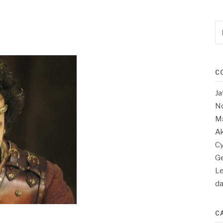
Re
po
:
C
Ja
No
Ma
Ak
Cy
Ge
Le
d
C