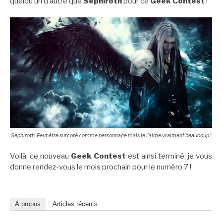
quelqu’un d’autre que
Sephiroth
pour ce
Geek Contest
!
Sephiroth. Peut être surcoté comme personnage mais je l’aime vraiment beaucoup !
Voilà, ce nouveau
Geek Contest
est ainsi terminé, je vous
donne rendez-vous le mois prochain pour le numéro 7 !
À propos
Articles récents