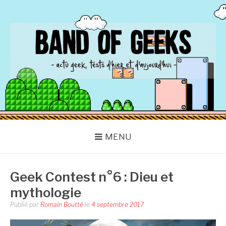
Aller
au
contenu
BAND OF GEEKS
Actu Geek d'hier et d'aujourd'hui
MENU
Geek Contest n°6 : Dieu et
mythologie
Publié par
Romain Boutté
le
4 septembre 2017