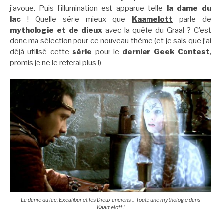
j’avoue. Puis l’illumination est apparue telle
la dame du
lac
! Quelle série mieux que
Kaamelott
parle de
mythologie et de dieux
avec la quête du Graal ? C’est
donc ma sélection pour ce nouveau thème (et je sais que j’ai
déjà utilisé cette
série
pour le
dernier Geek Contest
,
promis je ne le referai plus !)
La dame du lac, Excalibur et les Dieux anciens… Toute une mythologie dans
Kaamelott !