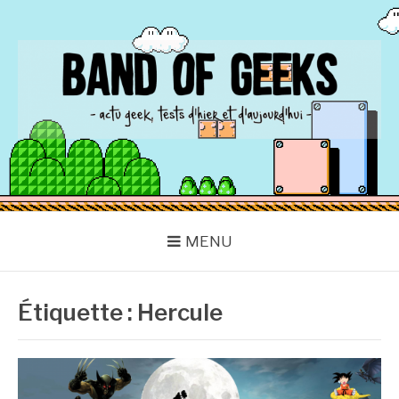
Aller
au
contenu
BAND OF GEEKS
Actu Geek d'hier et d'aujourd'hui
MENU
Étiquette :
Hercule