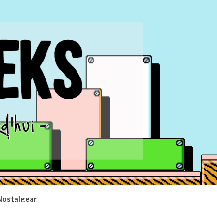
Nostalgear