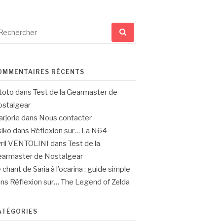
cherche
ur
OMMENTAIRES RÉCENTS
toto
dans
Test de la Gearmaster de
stalgear
rjorie
dans
Nous contacter
iko
dans
Réflexion sur… La N64
ril VENTOLINI
dans
Test de la
armaster de Nostalgear
 chant de Saria à l’ocarina : guide simple
ans
Réflexion sur… The Legend of Zelda
ATÉGORIES