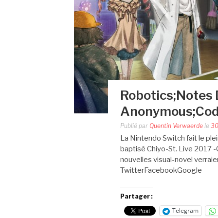
Robotics;Notes 
Anonymous;Code
Publié par
Quentin Verwaerde
le
30
La Nintendo Switch fait le ple
baptisé Chiyo-St. Live 2017 -
nouvelles visual-novel verraien
TwitterFacebookGoogle
Partager :
Telegram