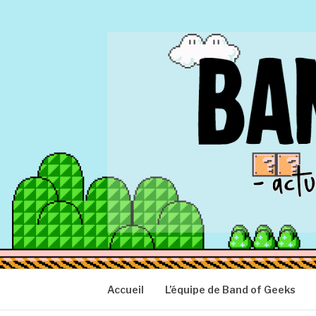
Aller
au
contenu
BAND OF GEEK
Actu Geek d'hier et d'aujourd'hui
Accueil
L’équipe de Band of Geeks