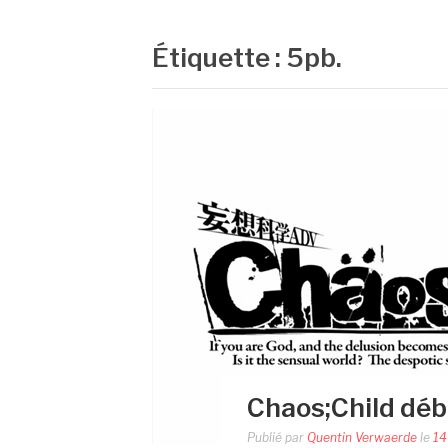
Étiquette :
5pb.
Chaos;Child déb
Publié par
Quentin Verwaerde
le
14