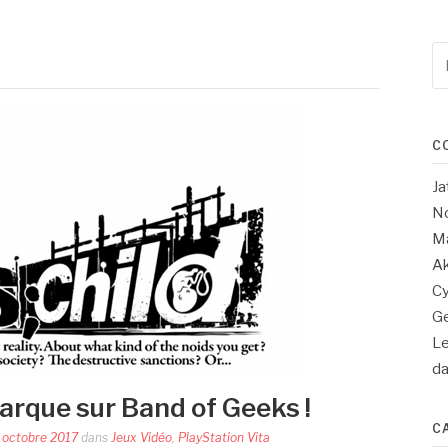
Re
po
:
C
Ja
No
Ma
Ak
Cy
Ge
Le
d
arque sur Band of Geeks !
C
 octobre 2017
dans
Jeux Vidéo
,
PlayStation Vita