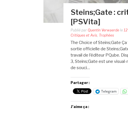
Steins;Gate : cr
[PSVita]
Publié par
Quentin Verwaerde
le
12
Critiques et Avis
,
Trophées
The Choice of Steins;Gate Ça 
sortie officielle de Steins;Ga
travail de l’éditeur PQube. Di
3, Steins;Gate est une visual-
de souci…
Partager :
Telegram
J’aime ça :