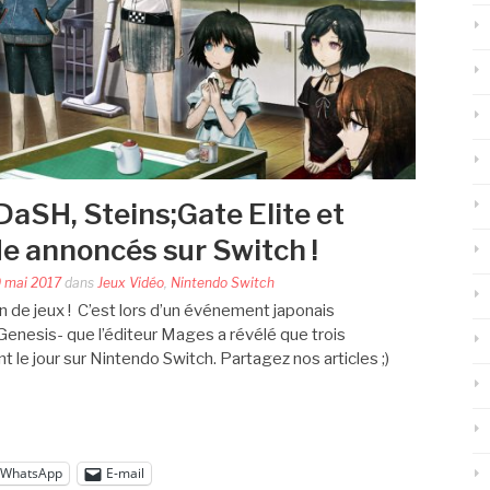
DaSH, Steins;Gate Elite et
 annoncés sur Switch !
 mai 2017
dans
Jeux Vidéo
,
Nintendo Switch
in de jeux ! C’est lors d’un événement japonais
Genesis- que l’éditeur Mages a révélé que trois
t le jour sur Nintendo Switch. Partagez nos articles ;)
WhatsApp
E-mail