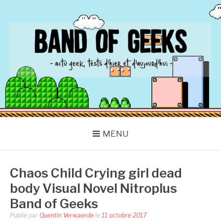
Aller
au
contenu
BAND OF GEEKS
Actu Geek d'hier et d'aujourd'hui
MENU
Chaos Child Crying girl dead
body Visual Novel Nitroplus
Band of Geeks
Publié par
Quentin Verwaerde
le
11 octobre 2017