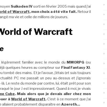
t moyen
Suikoden IV
sorti en février 2005 mais quand j’ai
rld of Warcraft
, mon choix a été vite fait.
Retour il
hangé ma vie et celle de millions de joueurs.
World of Warcraft
ue
s légèrement familier avec le monde du
MMORPG
(ou
 déjà quelques heures au compteur sur
Final Fantasy XI
.
peu tombé des mains. Et je l’avoue, j’étais (et suis toujours
L’actualité PC me passait un peu au-dessus et j’ignorais
à. Le reste du monde par contre, lui, était prêt pour son
aqué le jour J est impressionnant. Quand à moi, je vivais
me Cube
. Mais alors que je devais aller chez mon
jouer à
World of Warcraft
.
C’est à ce moment que j’ai
 allaient probablement disparaître en
Azeroth…