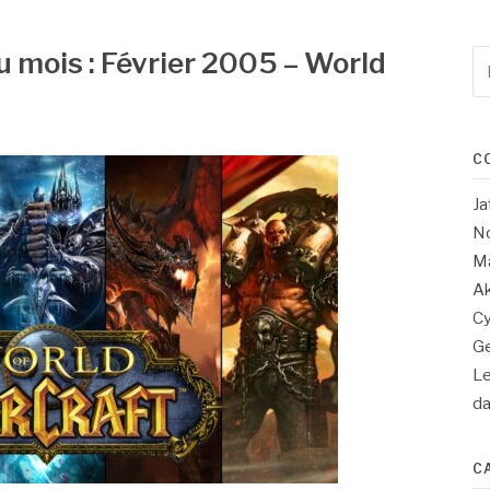
u mois : Février 2005 – World
Re
po
:
C
Ja
No
Ma
Ak
Cy
Ge
Le
d
C