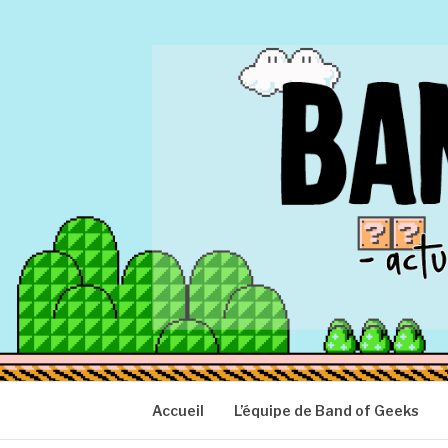
Aller
au
contenu
BAND OF GEEK
Actu Geek d'hier et d'aujourd'hui
Accueil
L’équipe de Band of Geeks