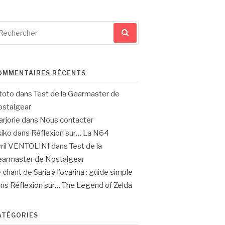
cherche
ur
OMMENTAIRES RÉCENTS
toto
dans
Test de la Gearmaster de
stalgear
rjorie
dans
Nous contacter
iko
dans
Réflexion sur… La N64
ril VENTOLINI
dans
Test de la
armaster de Nostalgear
 chant de Saria à l’ocarina : guide simple
ans
Réflexion sur… The Legend of Zelda
ATÉGORIES