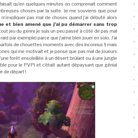
ui faisait qu’en quelques minutes on comprenait comment
ombreuses choses par la suite. Je me souviens que pour
 m’expliquer pas mal de choses quand j’ai débuté alors
que et bien amené que j’ai pu démarrer sans trop
ut jeu du genre je suis un peu passé à côté de pas mal
 raid par exemple) parce que j’aime bien jouer en solo. J’ai
parfois de chouettes moments avec des inconnus !) mais
zones qui me motivait et je pense que pas mal de joueurs
ne forêt ensoleillée à un désert brûlant ou à une jungle
rible pour le PVP) et c’était autant dépaysant que génial
e de départ !