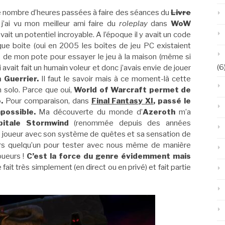
 (le nombre d’heures passées à faire des séances du
Livre
j’ai vu mon meilleur ami faire du
roleplay
dans
WoW
ait un potentiel incroyable. A l’époque il y avait un code
ue boite (oui en 2005 les boîtes de jeu PC existaient
lle de mon pote pour essayer le jeu à la maison (même si
(6
avait fait un humain voleur et donc j’avais envie de jouer
 Guerrier.
Il faut le savoir mais à ce moment-là cette
en solo. Parce que oui,
World of Warcraft permet de
o.
Pour comparaison, dans
Final Fantasy XI
, passé le
possible.
Ma découverte du monde d’
Azeroth
m’a
pitale Stormwind
(renommée depuis des années
 le joueur avec son système de quêtes et sa sensation de
jours quelqu’un pour tester avec nous même de manière
oueurs !
C’est la force du genre évidemment mais
 fait très simplement (en direct ou en privé) et fait partie