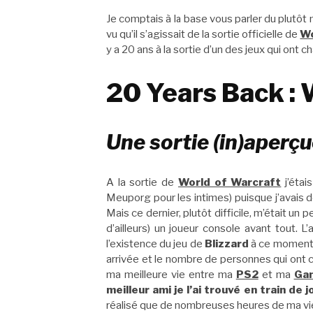
Je comptais à la base vous parler du plutô
vu qu’il s’agissait de la sortie officielle de
Wo
y a 20 ans à la sortie d’un des jeux qui ont c
20 Years Back : 
Une sortie (in)aperç
A la sortie de
World of Warcraft
j’étai
Meuporg pour les intimes) puisque j’avais
Mais ce dernier, plutôt difficile, m’était un 
d’ailleurs) un joueur console avant tout. 
l’existence du jeu de
Blizzard
à ce moment-l
arrivée et le nombre de personnes qui ont cr
ma meilleure vie entre ma
PS2
et ma
Ga
meilleur ami je l’ai trouvé en train de 
réalisé que de nombreuses heures de ma vie