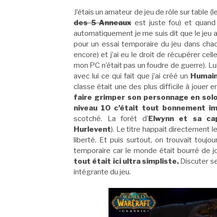
J’étais un amateur de jeu de rôle sur table
des 5 Anneaux
est juste fou) et quand 
automatiquement je me suis dit que le jeu av
pour un essai temporaire du jeu dans chaq
encore) et j’ai eu le droit de récupérer ce
mon PC n’était pas un foudre de guerre). Lui 
avec lui ce qui fait que j’ai créé un
Humain
classe était une des plus difficile à jouer 
faire grimper son personnage en sol
niveau 10 c’était tout bonnement im
scotché. La forêt d’
Elwynn et sa ca
Hurlevent
). Le titre happait directement
liberté. Et puis surtout, on trouvait tou
temporaire car le monde était bourré de j
tout était ici ultra simpliste.
Discuter se
intégrante du jeu.