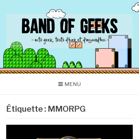
Aller
au
contenu
BAND OF GEEKS
Actu Geek d'hier et d'aujourd'hui
MENU
Étiquette :
MMORPG