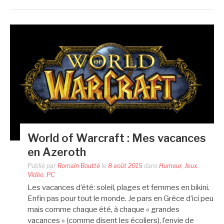
World of Warcraft : Mes vacances
en Azeroth
Publié par
Romain Boutté
le
8 août 2015
dans
Humeur
,
Jeux
Vidéo
,
PC
Les vacances d’été: soleil, plages et femmes en bikini.
Enfin pas pour tout le monde. Je pars en Grèce d’ici peu
mais comme chaque été, à chaque « grandes
vacances » (comme disent les écoliers), l’envie de