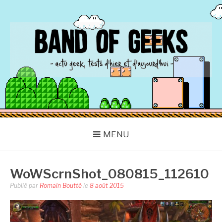
Aller
au
contenu
BAND OF GEEKS
Actu Geek d'hier et d'aujourd'hui
MENU
WoWScrnShot_080815_112610
Publié par
Romain Boutté
le
8 août 2015