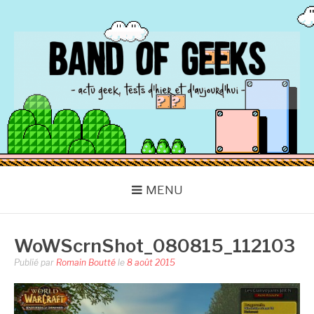
Aller
au
contenu
BAND OF GEEKS
Actu Geek d'hier et d'aujourd'hui
MENU
WoWScrnShot_080815_112103
Publié par
Romain Boutté
le
8 août 2015