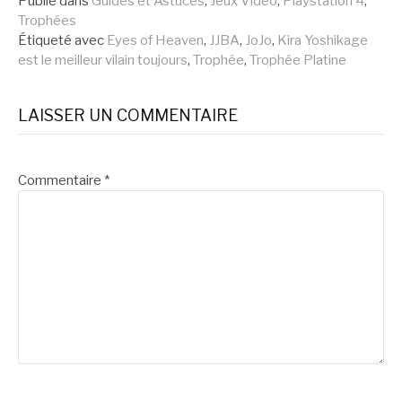
Publié dans
Guides et Astuces
,
Jeux Vidéo
,
Playstation 4
,
Trophées
suite
Étiqueté avec
Eyes of Heaven
,
JJBA
,
JoJo
,
Kira Yoshikage
est le meilleur vilain toujours
,
Trophée
,
Trophée Platine
LAISSER UN COMMENTAIRE
Commentaire
*