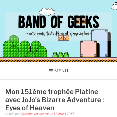
Aller
au
contenu
BAND OF GEEKS
Actu Geek d'hier et d'aujourd'hui
MENU
Mon 151ème trophée Platine
avec JoJo’s Bizarre Adventure :
Eyes of Heaven
Publié par
Quentin Verwaerde
le
13 mars 2017