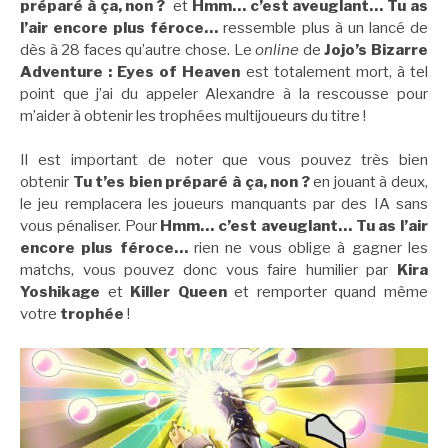
préparé à ça, non ?
et
Hmm… c’est aveuglant… Tu as
l’air encore plus féroce…
ressemble plus à un lancé de
dès à 28 faces qu’autre chose. Le
online
de
Jojo’s Bizarre
Adventure : Eyes of Heaven
est totalement mort, à tel
point que j’ai du appeler Alexandre à la rescousse pour
m’aider à obtenir les trophées multijoueurs du titre !
Il est important de noter que vous pouvez très bien
obtenir
Tu t’es bien préparé à ça, non ?
en jouant à deux,
le jeu remplacera les joueurs manquants par des IA sans
vous pénaliser. Pour
Hmm… c’est aveuglant… Tu as l’air
encore plus féroce…
rien ne vous oblige à gagner les
matchs, vous pouvez donc vous faire humilier par
Kira
Yoshikage
et
Killer Queen
et remporter quand même
votre
trophée
!