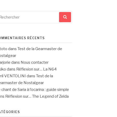
cherche
ur
OMMENTAIRES RÉCENTS
toto
dans
Test de la Gearmaster de
stalgear
rjorie
dans
Nous contacter
iko
dans
Réflexion sur… La N64
ril VENTOLINI
dans
Test de la
armaster de Nostalgear
 chant de Saria à l’ocarina : guide simple
ans
Réflexion sur… The Legend of Zelda
ATÉGORIES