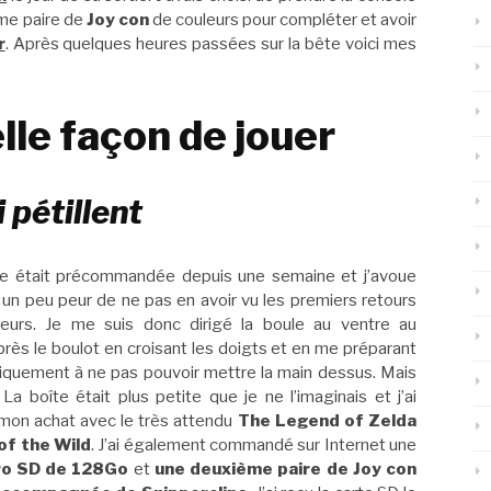
me paire de
Joy con
de couleurs pour compléter et avoir
r
. Après quelques heures passées sur la bête voici mes
lle façon de jouer
 pétillent
e était précommandée depuis une semaine et j’avoue
s un peu peur de ne pas en avoir vu les premiers retours
eurs. Je me suis donc dirigé la boule au ventre au
rès le boulot en croisant les doigts et en me préparant
quement à ne pas pouvoir mettre la main dessus. Mais
 ! La boîte était plus petite que je ne l’imaginais et j’ai
mon achat avec le très attendu
The Legend of Zelda
of the Wild
. J’ai également commandé sur Internet une
ro SD de 128Go
et
une deuxième paire de Joy con