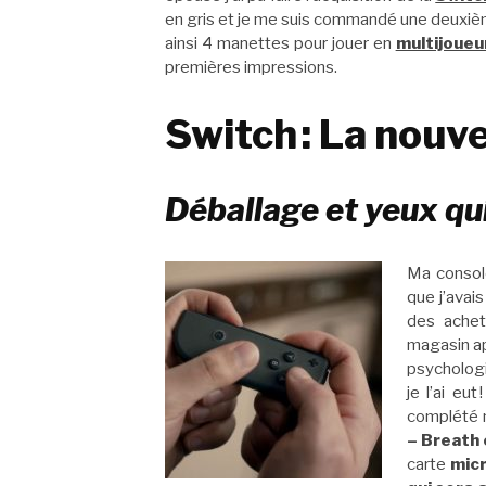
en gris et je me suis commandé une deuxiè
ainsi 4 manettes pour jouer en
multijoueu
premières impressions.
Switch : La nouve
Déballage et yeux qui
Ma consol
que j’avai
des achet
magasin ap
psychologi
je l’ai eut
complété 
– Breath 
carte
mic