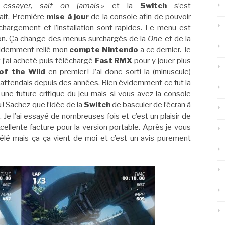
 essayer, sait on jamais
» et la
Switch
s’est
ait. Première
mise à jour
de la console afin de pouvoir
échargement et l’installation sont rapides. Le menu est
tion. Ça change des menus surchargés de la
One
et de la
évidemment relié mon
compte Nintendo
a ce dernier. Je
 j’ai acheté puis téléchargé
Fast RMX
pour y jouer plus
of the Wild
en premier ! J’ai donc sorti la (minuscule)
 j’attendais depuis des années. Bien évidemment ce fut la
 une future critique du jeu mais si vous avez la console
! Sachez que l’idée de la
Switch
de basculer de l’écran à
Je l’ai essayé de nombreuses fois et c’est un plaisir de
xcellente facture pour la version portable. Après je vous
 télé mais ça ça vient de moi et c’est un avis purement