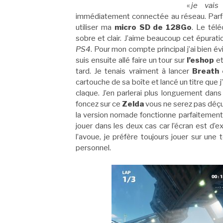
«
je vais
immédiatement connectée au réseau. Parf
utiliser ma
micro SD de 128Go
. Le tél
sobre et clair. J’aime beaucoup cet épura
PS4
. Pour mon compte principal j’ai bien 
suis ensuite allé faire un tour sur
l’eshop
et
tard. Je tenais vraiment à lancer
Breath 
cartouche de sa boîte et lancé un titre que
claque. J’en parlerai plus longuement dans
foncez sur ce
Zelda
vous ne serez pas déçu 
la version nomade fonctionne parfaitement. 
jouer dans les deux cas car l’écran est d’e
l’avoue, je préfère toujours jouer sur une
personnel.