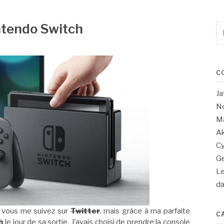
ntendo Switch
Re
po
:
C
Ja
No
Ma
Ak
Cy
Ge
Le
d
i vous me suivez sur
Twitter
, mais grâce à ma parfaite
C
h
le jour de sa sortie. J’avais choisi de prendre la console