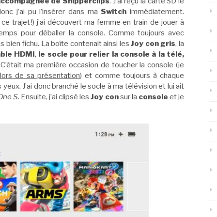
 accompagnée de Snipperclips
. J’ai reçu la carte SD le
onc j’ai pu l’insérer dans ma
Switch
immédiatement.
g ce trajet !) j’ai découvert ma femme en train de jouer à
temps pour déballer la console. Comme toujours avec
s bien fichu. La boîte contenait ainsi les
Joy con gris
, la
âble HDMI
,
le socle pour relier la console à la télé,
 C’était ma première occasion de toucher la console (je
 lors de sa présentation
) et comme toujours à chaque
 yeux. J’ai donc branché le socle à ma télévision et lui ait
One S
. Ensuite, j’ai clipsé les
Joy con
sur la
console
et je