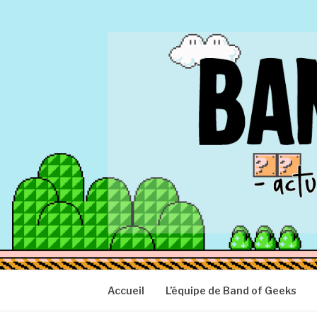
Aller
au
contenu
BAND OF GEEK
Actu Geek d'hier et d'aujourd'hui
Accueil
L’équipe de Band of Geeks