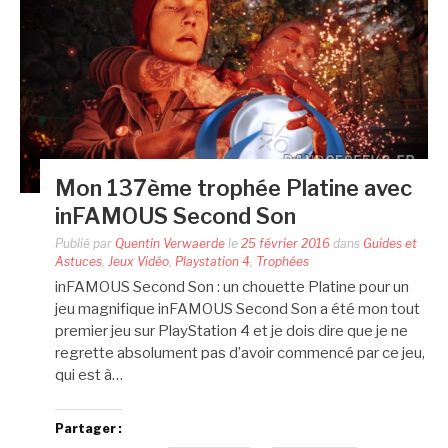
Mon 137ème trophée Platine avec
inFAMOUS Second Son
Publié par
Quentin Verwaerde
le
25 février 2016
dans
Guides et
Astuces
,
Jeux Vidéo
,
Playstation 4
,
Trophées
inFAMOUS Second Son : un chouette Platine pour un
jeu magnifique inFAMOUS Second Son a été mon tout
premier jeu sur PlayStation 4 et je dois dire que je ne
regrette absolument pas d’avoir commencé par ce jeu,
qui est à…
Partager :