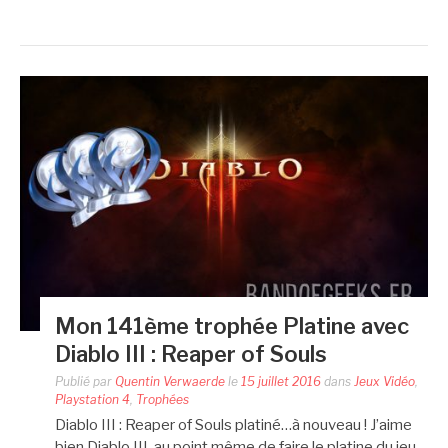
Mon 141ème trophée Platine avec
Diablo III : Reaper of Souls
Publié par
Quentin Verwaerde
le
15 juillet 2016
dans
Jeux Vidéo
,
Playstation 4
,
Trophées
Diablo III : Reaper of Souls platiné…à nouveau ! J’aime
bien Diablo III, au point même de faire le platine du jeu