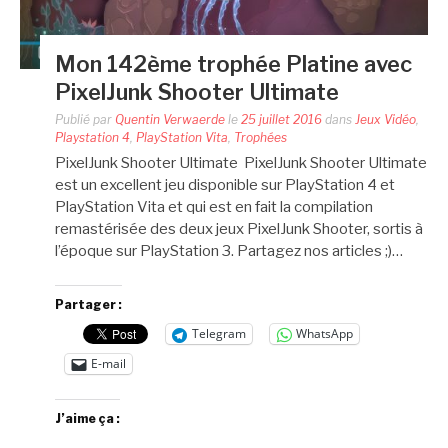
Mon 142ème trophée Platine avec
PixelJunk Shooter Ultimate
Publié par
Quentin Verwaerde
le
25 juillet 2016
dans
Jeux Vidéo
,
Playstation 4
,
PlayStation Vita
,
Trophées
PixelJunk Shooter Ultimate PixelJunk Shooter Ultimate
est un excellent jeu disponible sur PlayStation 4 et
PlayStation Vita et qui est en fait la compilation
remastérisée des deux jeux PixelJunk Shooter, sortis à
l’époque sur PlayStation 3. Partagez nos articles ;)…
Partager :
Telegram
WhatsApp
E-mail
J’aime ça :