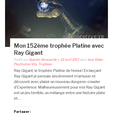
Mon 152ème trophée Platine avec
Ray Gigant
Publié par
Quentin Verwaerde
le
22 avril 2017
dans
Jeux Vidéo
,
PlayStation Vita
,
Trophées
Ray Gigant, le trophée Platine de l’ennui ! En lançant
Ray Gigant je pensais sincèrement m’amuser et
découvrir avec plaisir un nouveau dungeon-crawler
d’Experience. Malheureusement pour moi Ray Gigant
est un jeu terrible, un mélange entre une histoire plate
et…
Partager :