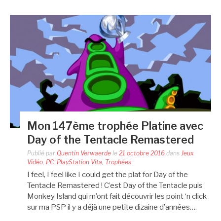
Mon 147ème trophée Platine avec
Day of the Tentacle Remastered
Publié par
Quentin Verwaerde
le
21 octobre 2016
dans
Jeux
Vidéo
,
PC
,
PlayStation Vita
,
Trophées
I feel, I feel like I could get the plat for Day of the
Tentacle Remastered ! C’est Day of the Tentacle puis
Monkey Island qui m’ont fait découvrir les point ‘n click
sur ma PSP il y a déjà une petite dizaine d’années….