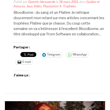
Publié par
Quentin Verwaerde
le
18 mars 2016
dans
Guides et
Astuces
,
Jeux Vidéo
,
Playstation 4
,
Trophées
Bloodborne : du sang et un Platine Je rattrape
doucement mon retard sur mes articles concernant les
trophées Platine que je chasse. Du coup cette
semaine on va s’intéresser à l’excellent Bloodborne, un
titre développé par From Software en collaboration…
Partager :
Telegram
WhatsApp
E-mail
J’aime ça :