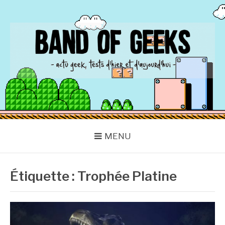
Aller
au
contenu
BAND OF GEEKS
Actu Geek d'hier et d'aujourd'hui
MENU
Étiquette :
Trophée Platine