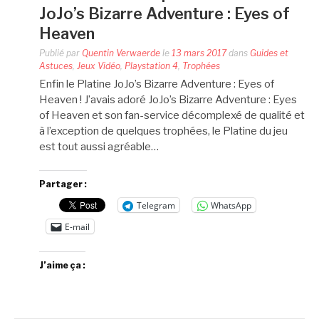
JoJo’s Bizarre Adventure : Eyes of
Heaven
Publié par
Quentin Verwaerde
le
13 mars 2017
dans
Guides et
Astuces
,
Jeux Vidéo
,
Playstation 4
,
Trophées
Enfin le Platine JoJo’s Bizarre Adventure : Eyes of
Heaven ! J’avais adoré JoJo’s Bizarre Adventure : Eyes
of Heaven et son fan-service décomplexé de qualité et
à l’exception de quelques trophées, le Platine du jeu
est tout aussi agréable…
Partager :
Telegram
WhatsApp
E-mail
J’aime ça :