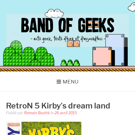
Aller
au
contenu
BAND OF GEEKS
Actu Geek d'hier et d'aujourd'hui
MENU
RetroN 5 Kirby’s dream land
Publié par
Romain Boutté
le
26 avril 2015