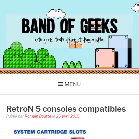
Aller
au
contenu
BAND OF GEEKS
Actu Geek d'hier et d'aujourd'hui
MENU
RetroN 5 consoles compatibles
Publié par
Romain Boutté
le
26 avril 2015