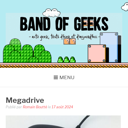
Aller
au
contenu
BAND OF GEEKS
Actu Geek d'hier et d'aujourd'hui
MENU
Megadrive
Publié par
Romain Boutté
le
17 août 2024