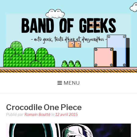
Aller
au
contenu
BAND OF GEEKS
Actu Geek d'hier et d'aujourd'hui
MENU
Crocodile One Piece
Publié par
Romain Boutté
le
12 avril 2015