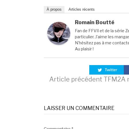
À propos
Articles récents
Romain Boutté
Fan de FFVII et de la série Z
particulier. J'aime les manga
N'hésitez pas à me contacter
Au plaisir !
Lire
Article précédent
TFM2A n°
la
LAISSER UN COMMENTAIRE
suite