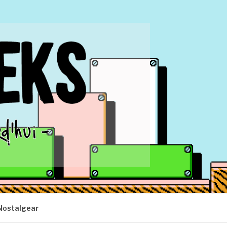
Nostalgear