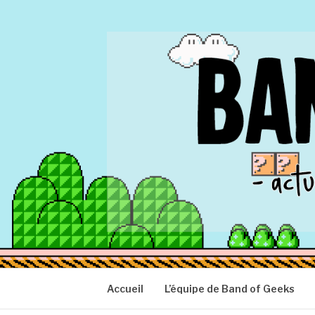
Aller
au
contenu
BAND OF GEEK
Actu Geek d'hier et d'aujourd'hui
Accueil
L’équipe de Band of Geeks