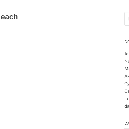
leach
Re
po
:
C
Ja
No
Ma
Ak
Cy
Ge
Le
d
C