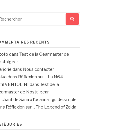
cherche
ur
OMMENTAIRES RÉCENTS
toto
dans
Test de la Gearmaster de
stalgear
rjorie
dans
Nous contacter
iko
dans
Réflexion sur… La N64
ril VENTOLINI
dans
Test de la
armaster de Nostalgear
 chant de Saria à l’ocarina : guide simple
ans
Réflexion sur… The Legend of Zelda
ATÉGORIES