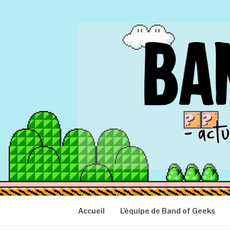
Aller
au
contenu
BAND OF GEEK
Actu Geek d'hier et d'aujourd'hui
Accueil
L’équipe de Band of Geeks