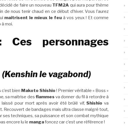
i décidé de faire un nouveau
TFM2A
qui aura pour thème
in de nous tenir chaud en ce début d’hiver. Vous l’aurez
qui
maitrisent le mieux le
feu
à vos yeux ! Et comme
 à moi.
 Ces personnages
 (Kenshin le vagabond)
s
c’est bien
Makoto Shishio
! Premier véritable « Boss »
, sa maitrise des
flammes
va donner du fil à retordre à
laissé pour mort après avoir été brûlé vif,
Shishio
va
. Recouvert de bandages mais ultra classe malgré tout,
ar ses techniques, sa puissance et son combat mythique
 pas encore lu le
manga
foncez car c’est une référence !