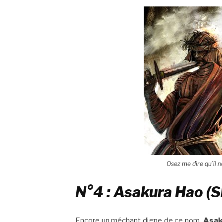
Osez me dire qu’il n
N°4 : Asakura Hao (
Encore un méchant digne de ce nom.
Asak