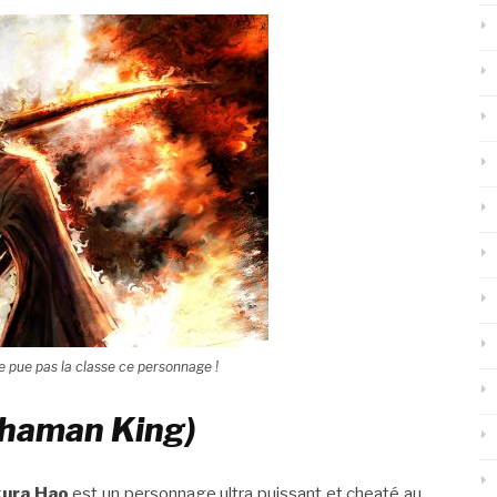
e pue pas la classe ce personnage !
Shaman King)
ura Hao
est un personnage ultra puissant et cheaté au