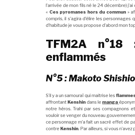
l’arrivée de mon fils né le 24 décembre) j’a
«
Ces pyromanes hors du commun
» af
compris, il s’agira d’élire les personnages 
d’habitude je vous propose d’abord mon top
TFM2A n°18 :
enflammés
N°5 : Makoto Shishio
S’il y a un samouraï qui maitrise les
flamme
affrontant
Kenshin
dans le
manga
éponyme
notre héros. Trahi par ses compagnons et 
vouloir se venger du nouveau gouvernement
ce personnage m’a fait un sacré effet de p
contre
Kenshin
. Par ailleurs, si vous n’avez