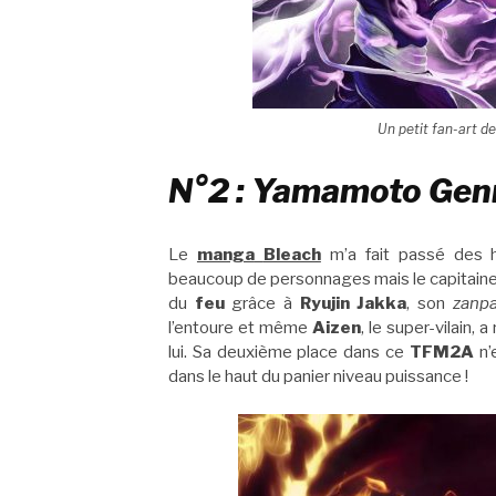
Un petit fan-art d
N°2 : Yamamoto Genr
Le
manga
Bleach
m’a fait passé des he
beaucoup de personnages mais le capitai
du
feu
grâce à
Ryujin Jakka
, son
zanp
l’entoure et même
Aizen
, le super-vilain,
lui. Sa deuxième place dans ce
TFM2A
n’
dans le haut du panier niveau puissance !