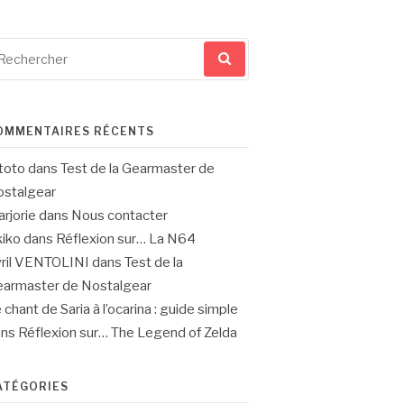
cherche
ur
OMMENTAIRES RÉCENTS
toto
dans
Test de la Gearmaster de
stalgear
rjorie
dans
Nous contacter
iko
dans
Réflexion sur… La N64
ril VENTOLINI
dans
Test de la
armaster de Nostalgear
 chant de Saria à l’ocarina : guide simple
ans
Réflexion sur… The Legend of Zelda
ATÉGORIES