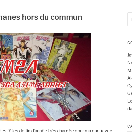
manes hors du commun
Re
po
:
C
Ja
No
Ma
Ak
Cy
Ge
Le
d
C
es fêtes de fin d’année très chargée pour ma part (avec