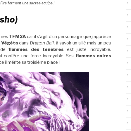
f Fire forment une sacrée équipe !
usho)
 mes
TFM2A
car il s’agit d’un personnage que j’apprécie
n
Végéta
dans
Dragon Ball
, à savoir un allié mais un peu
r de
flammes
des ténèbres
est juste incroyable.
ui confère une force incroyable. Ses
flammes noires
e il mérite sa troisième place !