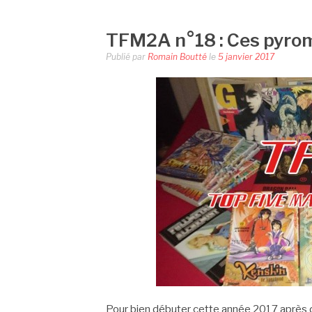
TFM2A n°18 : Ces pyro
Publié par
Romain Boutté
le
5 janvier 2017
Pour bien débuter cette année 2017 après d