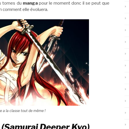
ers tomes du
manga
pour le moment donc il se peut que
lon comment elle évoluera.
e a la classe tout de même !
i (Samurai Deeper Kyo)