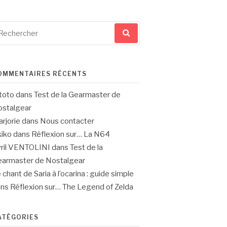
cherche
ur
OMMENTAIRES RÉCENTS
toto
dans
Test de la Gearmaster de
stalgear
rjorie
dans
Nous contacter
iko
dans
Réflexion sur… La N64
ril VENTOLINI
dans
Test de la
armaster de Nostalgear
 chant de Saria à l’ocarina : guide simple
ans
Réflexion sur… The Legend of Zelda
ATÉGORIES