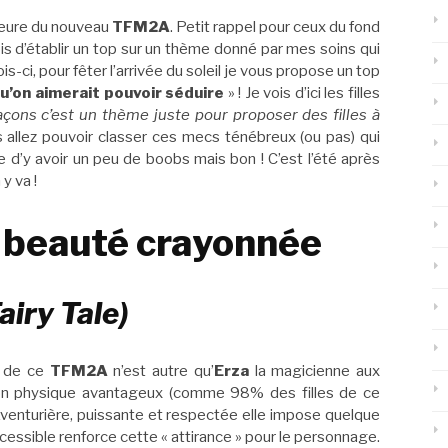
heure du nouveau
TFM2A
. Petit rappel pour ceux du fond
mois d’établir un top sur un thème donné par mes soins qui
is-ci, pour fêter l’arrivée du soleil je vous propose un top
’on aimerait pouvoir séduire
» ! Je vois d’ici les filles
çons c’est un thème juste pour proposer des filles à
 allez pouvoir classer ces mecs ténébreux (ou pas) qui
que d’y avoir un peu de boobs mais bon ! C’est l’été après
 y va !
 beauté crayonnée
airy Tale)
5 de ce
TFM2A
n’est autre qu’
Erza
la magicienne aux
 son physique avantageux (comme 98% des filles de ce
 Aventurière, puissante et respectée elle impose quelque
inaccessible renforce cette « attirance » pour le personnage.