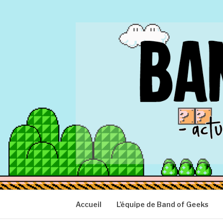
Aller
au
contenu
BAND OF GEEK
Actu Geek d'hier et d'aujourd'hui
Accueil
L’équipe de Band of Geeks