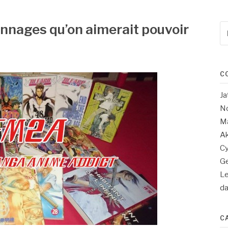
nnages qu’on aimerait pouvoir
Re
po
:
C
Ja
No
Ma
Ak
Cy
Ge
Le
d
C