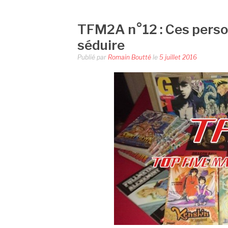
TFM2A n°12 : Ces perso
séduire
Publié par
Romain Boutté
le
5 juillet 2016