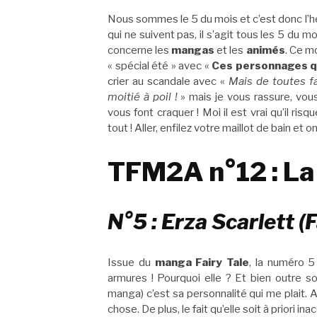
Nous sommes le 5 du mois et c’est donc l’
qui ne suivent pas, il s’agit tous les 5 du 
concerne les
mangas
et les
animés
. Ce mo
« spécial été » avec «
Ces personnages qu
crier au scandale avec «
Mais de toutes fa
moitié à poil !
» mais je vous rassure, vous
vous font craquer ! Moi il est vrai qu’il ris
tout ! Aller, enfilez votre maillot de bain et on
TFM2A n°12 : La
N°5 : Erza Scarlett (F
Issue du
manga Fairy Tale
, la numéro 
armures ! Pourquoi elle ? Et bien outre
manga) c’est sa personnalité qui me plait.
chose. De plus, le fait qu’elle soit à priori 