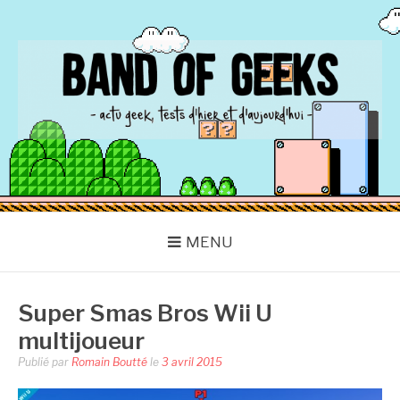
Aller
au
contenu
BAND OF GEEKS
Actu Geek d'hier et d'aujourd'hui
MENU
Super Smas Bros Wii U
multijoueur
Publié par
Romain Boutté
le
3 avril 2015