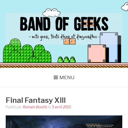
Aller
au
contenu
BAND OF GEEKS
Actu Geek d'hier et d'aujourd'hui
MENU
Final Fantasy XIII
Publié par
Romain Boutté
le
3 avril 2015