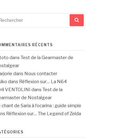
cherche
ur
OMMENTAIRES RÉCENTS
toto
dans
Test de la Gearmaster de
stalgear
rjorie
dans
Nous contacter
iko
dans
Réflexion sur… La N64
ril VENTOLINI
dans
Test de la
armaster de Nostalgear
 chant de Saria à l’ocarina : guide simple
ans
Réflexion sur… The Legend of Zelda
ATÉGORIES