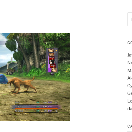
Re
po
:
C
Ja
No
Ma
Ak
Cy
Ge
Le
d
C