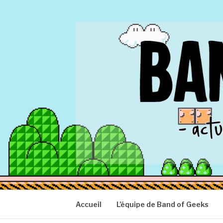
Aller
au
contenu
BAND OF GEEK
Actu Geek d'hier et d'aujourd'hui
Accueil
L’équipe de Band of Geeks