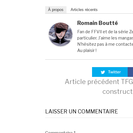
À propos
Articles récents
Romain Boutté
Fan de FFVII et de la série Z
particulier. J'aime les manga
N'hésitez pas à me contacter
Au plaisir !
Lire
Article précédent
TFGA
construct
la
LAISSER UN COMMENTAIRE
suite