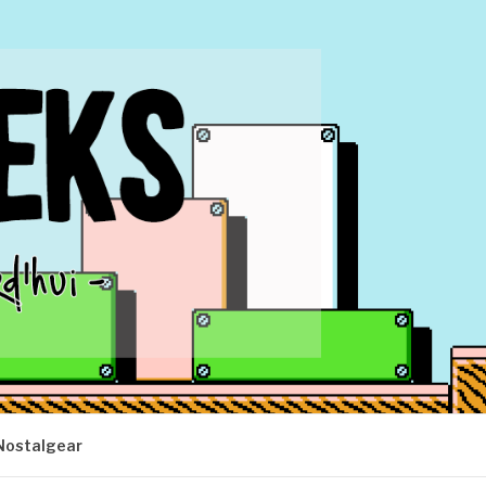
Nostalgear