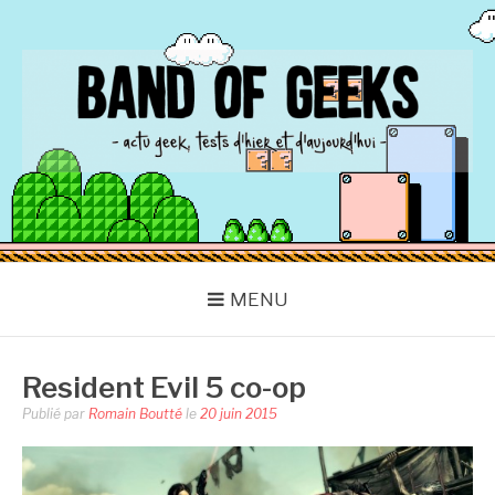
Aller
au
contenu
BAND OF GEEKS
Actu Geek d'hier et d'aujourd'hui
MENU
Resident Evil 5 co-op
Publié par
Romain Boutté
le
20 juin 2015