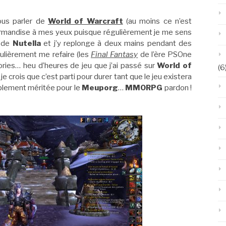
ous parler de
World of Warcraft
(au moins ce n’est
gourmandise à mes yeux puisque régulièrement je me sens
t de
Nutella
et j’y replonge à deux mains pendant des
égulièrement me refaire (les
Final Fantasy
de l’ère PSOne
ories… heu d’heures de jeu que j’ai passé sur
World of
(6
je crois que c’est parti pour durer tant que le jeu existera
plement méritée pour le
Meuporg
…
MMORPG
pardon !