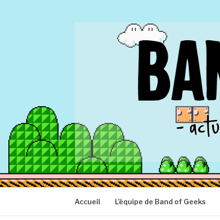
Aller
au
contenu
BAND OF GEEK
Actu Geek d'hier et d'aujourd'hui
Accueil
L’équipe de Band of Geeks