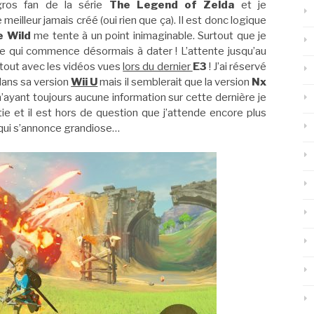
gros fan de la série
The Legend of Zelda
et je
eilleur jamais créé (oui rien que ça). Il est donc logique
e Wild
me tente à un point inimaginable. Surtout que je
e qui commence désormais à dater ! L’attente jusqu’au
rtout avec les vidéos vues
lors du dernier
E3
! J’ai réservé
 dans sa version
Wii U
mais il semblerait que la version
Nx
n’ayant toujours aucune information sur cette dernière je
tie et il est hors de question que j’attende encore plus
 qui s’annonce grandiose…