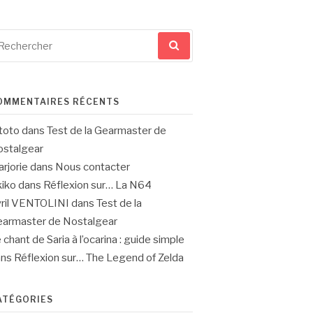
cherche
ur
OMMENTAIRES RÉCENTS
toto
dans
Test de la Gearmaster de
stalgear
rjorie
dans
Nous contacter
iko
dans
Réflexion sur… La N64
ril VENTOLINI
dans
Test de la
armaster de Nostalgear
 chant de Saria à l’ocarina : guide simple
ans
Réflexion sur… The Legend of Zelda
ATÉGORIES