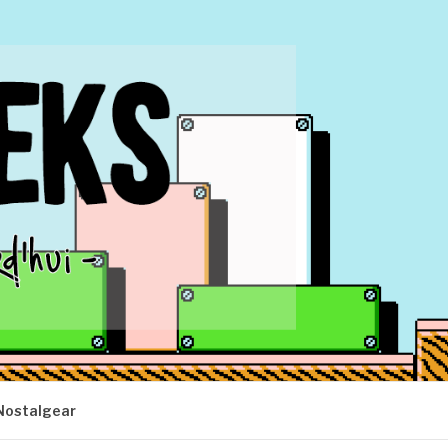
Nostalgear