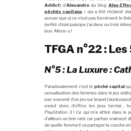
Addict
) d’
Alexandre
du blog
Alex-Effe
pêchés capitaux
» qui a été réclamé depu
avouer que si ce n’est pas forcément le thème
(enfin) choisi puisque j’ai deux ou trois idé
bon. Allons-y !
TFGA n°22 : Les
N°5 : La Luxure : Cat
Paradoxalement c’est le
pêché capital
qui
sexualisation des femmes dans le jeu vidé
pas souvenir d’un jeu sur lequel j’aurai pas
exclut donc d’office les jeux
hentai
… hu
PlayStation 3 ! Ce qui m’a attiré dans le 
d’ailleurs un brin raté car parfois vraiment 
de quelle femme il va partager la couche ent