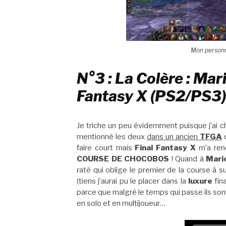
Mon personna
N°3 : La Colère : Mari
Fantasy X (PS2/PS3)
Je triche un peu évidemment puisque j’ai ch
mentionné les deux
dans un ancien
TFGA
d
faire court mais
Final Fantasy X
m’a ren
COURSE DE CHOCOBOS
! Quand à
Mari
raté qui oblige le premier de la course à 
(tiens j’aurai pu le placer dans la
luxure
fina
parce que malgré le temps qui passe ils son
en solo et en multijoueur…