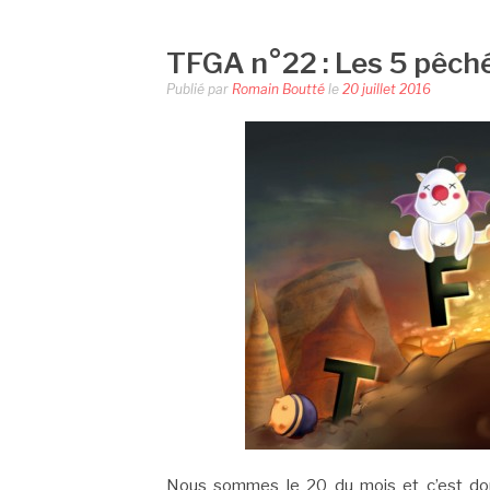
TFGA n°22 : Les 5 pêch
Publié par
Romain Boutté
le
20 juillet 2016
Nous sommes le 20 du mois et c’est do