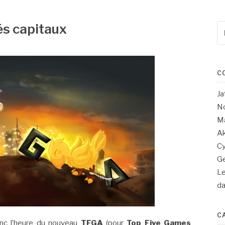
és capitaux
Re
po
:
C
Ja
No
Ma
Ak
Cy
Ge
Le
d
C
nc l’heure du nouveau
TFGA
(pour
Top Five Games