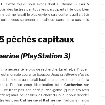
ct
! Cette fois-ci nous avons droit au thème : «
Les 5
is des lustres par tous les participants ! Je dois bien
 qui me faisait le plus envie je suis content qu’il ait été
es qui ne vous surprendront d’ailleurs sans doute pas mais
 5 pêchés capitaux
herine (PlayStation 3)
 m’a nécessité le plus de recherche. En effet, si l’hyper-
o est monnaie courante (coucou
Dead or Alive
) je n’avais
sé du temps et qui mariait habilement sexe et amour (cela
m…). Et d’un coup l’illumination fut :
Catherine
sur
jeu ce n’est pas son côté puzzle-game (que je trouvais
difficile) mais bel et bien les choix du joueur pour décider
re les jolies
Catherine
et
Katherine
. Parfois je me dis