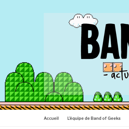
Aller
au
contenu
BAND OF GEEK
Actu Geek d'hier et d'aujourd'hui
Accueil
L’équipe de Band of Geeks