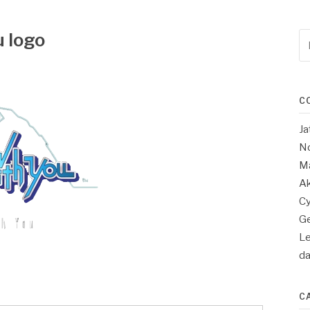
u logo
Re
po
:
C
Ja
No
Ma
Ak
Cy
Ge
Le
d
C