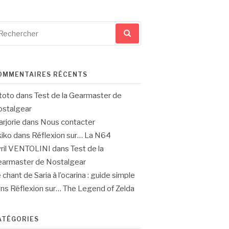
cherche
ur
OMMENTAIRES RÉCENTS
toto
dans
Test de la Gearmaster de
stalgear
rjorie
dans
Nous contacter
iko
dans
Réflexion sur… La N64
ril VENTOLINI
dans
Test de la
armaster de Nostalgear
 chant de Saria à l’ocarina : guide simple
ans
Réflexion sur… The Legend of Zelda
ATÉGORIES